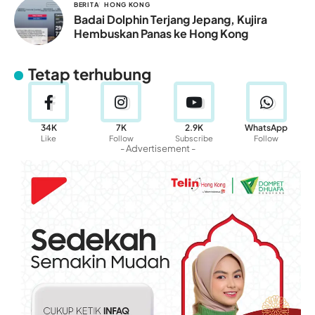
BERITA
HONG KONG
Badai Dolphin Terjang Jepang, Kujira
Hembuskan Panas ke Hong Kong
Tetap terhubung
34K
7K
2.9K
WhatsApp
Like
Follow
Subscribe
Follow
- Advertisement -