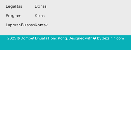
Sumedang
Share
Redaksi DDHK News
10 Nov 2021
58 Views