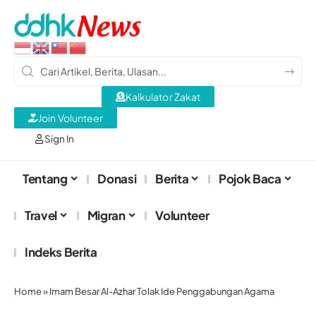
Kalkulator Zakat
Join Volunteer
Sign In
Tentang
Donasi
Berita
Pojok Baca
Travel
Migran
Volunteer
Indeks Berita
Home
»
Imam Besar Al-Azhar Tolak Ide Penggabungan Agama