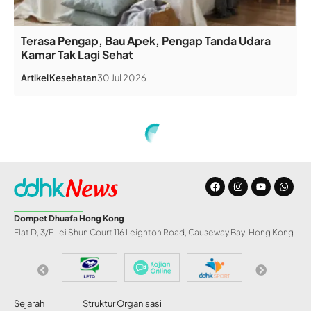
Terasa Pengap, Bau Apek, Pengap Tanda Udara
Kamar Tak Lagi Sehat
Artikel
Kesehatan
30 Jul 2026
Home
»
DDHK Bantu Pembangunan Masjid Uswatun Hasanah di Ciereng Sumedang
BERITA
DDHK Bantu
Pembangunan
Masjid Uswatun
Hasanah di Ciereng