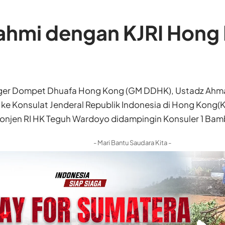
ahmi dengan KJRI Hong
ger Dompet Dhuafa Hong Kong (GM DDHK), Ustadz Ahma
 ke Konsulat Jenderal Republik Indonesia di Hong Kong(
Konjen RI HK Teguh Wardoyo didampingin Konsuler 1 Bam
- Mari Bantu Saudara Kita -