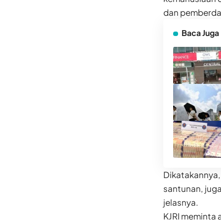
dan pemberda
Baca Juga
Dikatakannya,
santunan, jug
jelasnya.
KJRI meminta 