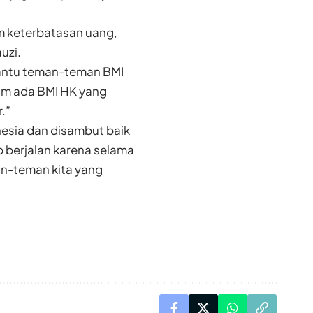
m keterbatasan uang,
uzi.
antu teman-teman BMI
am ada BMI HK yang
.”
nesia dan disambut baik
ap berjalan karena selama
an-teman kita yang