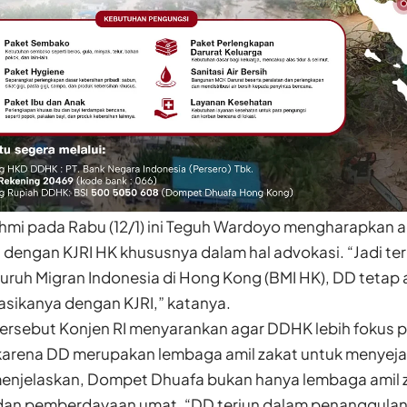
ahmi pada Rabu (12/1) ini Teguh Wardoyo mengharapkan 
dengan KJRI HK khususnya dalam hal advokasi. “Jadi te
uruh Migran Indonesia di Hong Kong (BMI HK), DD tetap
ikanya dengan KJRI,” katanya.
ersebut Konjen RI menyarankan agar DDHK lebih fokus pa
 karena DD merupakan lembaga amil zakat untuk menyej
menjelaskan, Dompet Dhuafa bukan hanya lembaga amil z
an pemberdayaan umat. “DD terjun dalam penanggulan