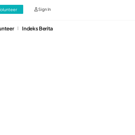
Volunteer
Sign In
unteer
Indeks Berita