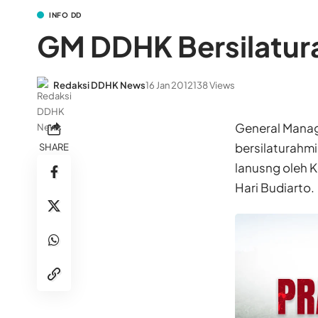
INFO DD
GM DDHK Bersilatur
Redaksi DDHK News
16 Jan 2012
138 Views
General Mana
bersilaturahmi
SHARE
lanusng oleh 
Hari Budiarto.