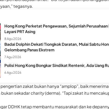
yaan,” tegasnya.
Hong Kong Perketat Pengawasan, Sejumlah Perusahaan P
Layani PRT Asing
8 Agu 2026
Badai Dolphin Dekati Tiongkok Daratan, Mulai Sabtu Hon
Gelombang Panas Ekstrem
7 Agu 2026
Polisi Hong Kong Bongkar Sindikat Rentenir, Ada Uang Ru
6 Agu 2026
 pengertian zakat bukan hanya “amplop”, baik meneri
a bukan sekadar
charity
(derma). “Tapi zakat itu mencak
agar DDHK tetap membantu masyarakat dan ke depannya