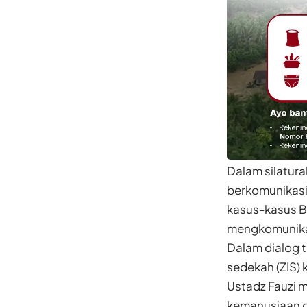
Dalam silatur
berkomunikasi 
kasus-kasus B
mengkomunikas
Dalam dialog t
sedekah (ZIS)
Ustadz Fauzi 
kemanusiaan d