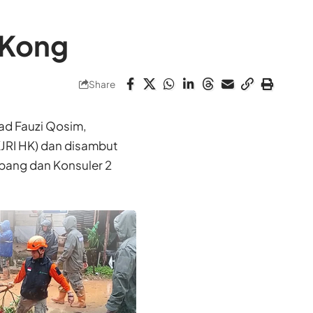
 Kong
Share
d Fauzi Qosim,
KJRI HK) dan disambut
bang dan Konsuler 2