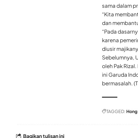
sama dalam p
“Kita membant
dan membantu 
“Pada dasarn
karena pemeri
diusir majikan
Sebelumnya, Us
oleh Pak Rizal.
ini Garuda In
bermasalah. (T
TAGGED:
Hong
Bagikan tulisan ini