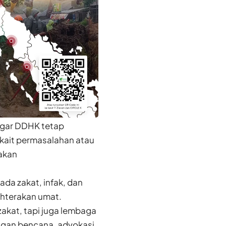
agar DDHK tetap
rkait permasalahan atau
 akan
da zakat, infak, dan
ahterakan umat.
akat, tapi juga lembaga
gan bencana, advokasi,