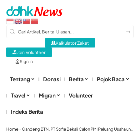
Kalkulator Zakat
Join Volunteer
Sign In
Tentang
Donasi
Berita
Pojok Baca
Travel
Migran
Volunteer
Indeks Berita
Home
»
Gandeng BTN, PT Sofia Bekali Calon PMI Peluang Usaha untuk Keluarga dan Kredit Rumah