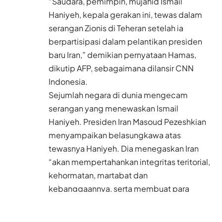
“Saudara, pemimpin, mujahid Ismail
Haniyeh, kepala gerakan ini, tewas dalam
serangan Zionis di Teheran setelah ia
berpartisipasi dalam pelantikan presiden
baru Iran,” demikian pernyataan Hamas,
dikutip AFP, sebagaimana dilansir CNN
Indonesia.
Sejumlah negara di dunia mengecam
serangan yang menewaskan Ismail
Haniyeh. Presiden Iran Masoud Pezeshkian
menyampaikan belasungkawa atas
tewasnya Haniyeh. Dia menegaskan Iran
“akan mempertahankan integritas teritorial,
kehormatan, martabat dan
kebanggaannya, serta membuat para
teroris penjajah menyesali tindakan
pengecut mereka.”