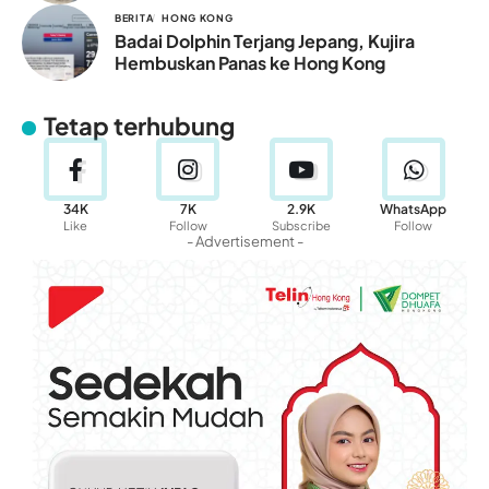
BERITA
HONG KONG
Badai Dolphin Terjang Jepang, Kujira
Hembuskan Panas ke Hong Kong
Tetap terhubung
34K
7K
2.9K
WhatsApp
Like
Follow
Subscribe
Follow
- Advertisement -