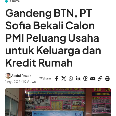
BERITA
Gandeng BTN, PT
Sofia Bekali Calon
PMI Peluang Usaha
untuk Keluarga dan
Kredit Rumah
Abdul Razak
Share
1 Agu 2024
1K Views