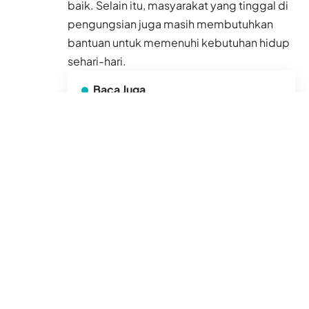
baik. Selain itu, masyarakat yang tinggal di
pengungsian juga masih membutuhkan
bantuan untuk memenuhi kebutuhan hidup
sehari-hari.
Baca Juga
Sempat 4 Hari Tidak
Makan dan Minum,
Single Parent Ini
Merajut Ulang Impian
untuk 3 Anaknya di
Rumtara
4 Agu 2026
Sinyal Badai Turun Jadi
T3, Sesi Siang
Pengajian Akbar DDHK
di Masjid TST Digelar
Sesuai Jadwal