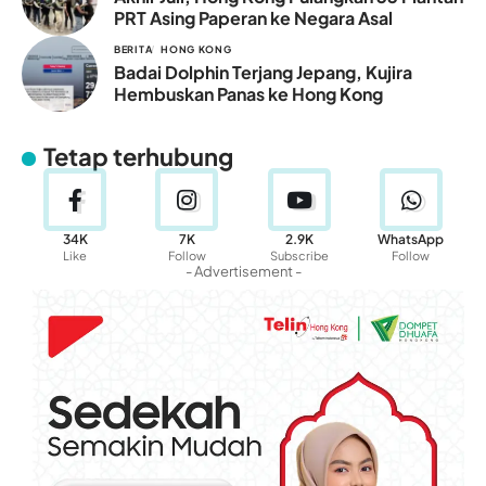
PRT Asing Paperan ke Negara Asal
BERITA
HONG KONG
Badai Dolphin Terjang Jepang, Kujira
Hembuskan Panas ke Hong Kong
Tetap terhubung
34K
7K
2.9K
WhatsApp
Like
Follow
Subscribe
Follow
- Advertisement -