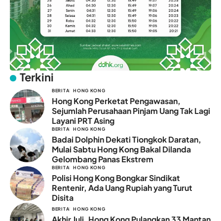
Terkini
BERITA
HONG KONG
Hong Kong Perketat Pengawasan,
Sejumlah Perusahaan Pinjam Uang Tak Lagi
Layani PRT Asing
BERITA
HONG KONG
Badai Dolphin Dekati Tiongkok Daratan,
Mulai Sabtu Hong Kong Bakal Dilanda
Gelombang Panas Ekstrem
BERITA
HONG KONG
Polisi Hong Kong Bongkar Sindikat
Rentenir, Ada Uang Rupiah yang Turut
Disita
BERITA
HONG KONG
Akhir Juli, Hong Kong Pulangkan 33 Mantan