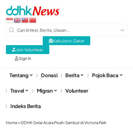
Kalkulator Zakat
Join Volunteer
Sign In
Tentang
Donasi
Berita
Pojok Baca
Travel
Migran
Volunteer
Indeks Berita
Home
»
DDHK Gelar Acara Pisah-Sambut di Victoria Park