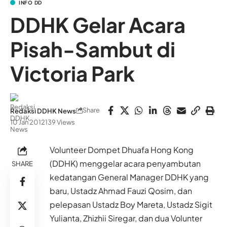
INFO DD
DDHK Gelar Acara
Pisah-Sambut di
Victoria Park
Share
Redaksi DDHK News
10 Jan 2012
139 Views
Volunteer Dompet Dhuafa Hong Kong
(DDHK) menggelar acara penyambutan
SHARE
kedatangan General Manager DDHK yang
baru, Ustadz Ahmad Fauzi Qosim, dan
pelepasan Ustadz Boy Mareta, Ustadz Sigit
Yulianta, Zhizhii Siregar, dan dua Volunter