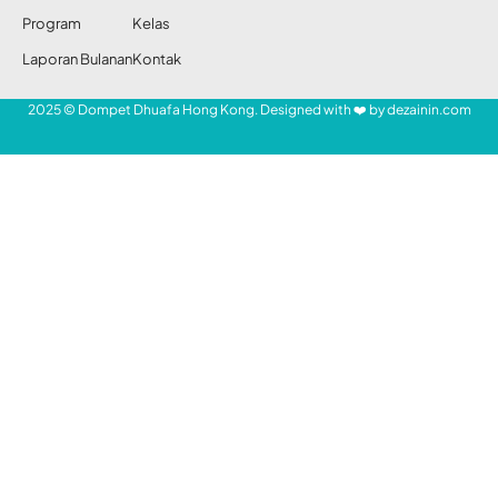
Program
Kelas
Laporan Bulanan
Kontak
2025 © Dompet Dhuafa Hong Kong. Designed with ❤️ by
dezainin.com