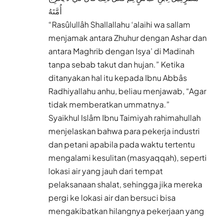
أُمَّتَهُ
“Rasûlullâh Shallallahu ‘alaihi wa sallam
menjamak antara Zhuhur dengan Ashar dan
antara Maghrib dengan Isya’ di Madinah
tanpa sebab takut dan hujan.” Ketika
ditanyakan hal itu kepada Ibnu Abbâs
Radhiyallahu anhu, beliau menjawab, “Agar
tidak memberatkan ummatnya.”
Syaikhul Islâm Ibnu Taimiyah rahimahullah
menjelaskan bahwa para pekerja industri
dan petani apabila pada waktu tertentu
mengalami kesulitan (masyaqqah), seperti
lokasi air yang jauh dari tempat
pelaksanaan shalat, sehingga jika mereka
pergi ke lokasi air dan bersuci bisa
mengakibatkan hilangnya pekerjaan yang