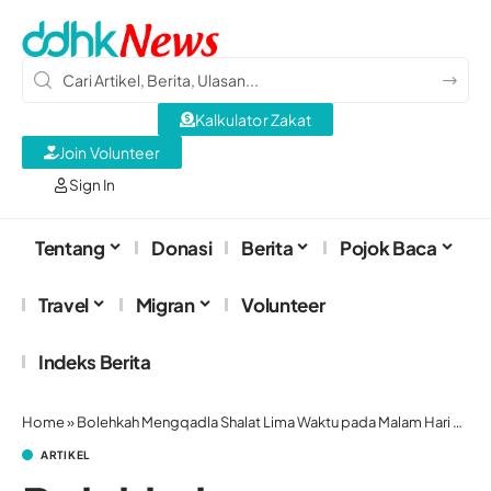
Kalkulator Zakat
Join Volunteer
Sign In
Tentang
Donasi
Berita
Pojok Baca
Travel
Migran
Volunteer
Indeks Berita
Home
»
Bolehkah Mengqadla Shalat Lima Waktu pada Malam Hari Sekaligus?
ARTIKEL