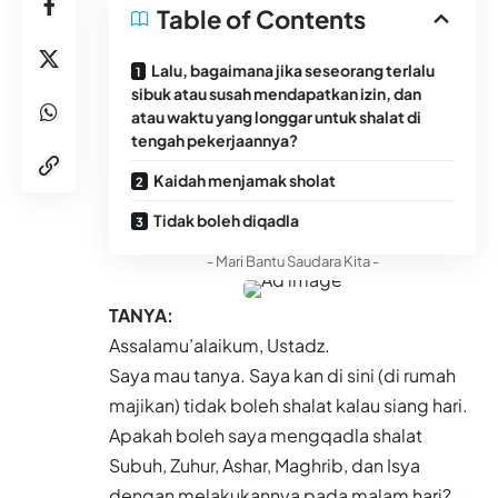
Table of Contents
Lalu, bagaimana jika seseorang terlalu
sibuk atau susah mendapatkan izin, dan
atau waktu yang longgar untuk shalat di
tengah pekerjaannya?
Kaidah menjamak sholat
Tidak boleh diqadla
- Mari Bantu Saudara Kita -
TANYA:
Assalamu’alaikum, Ustadz.
Saya mau tanya. Saya kan di sini (di rumah
majikan) tidak boleh shalat kalau siang hari.
Apakah boleh saya mengqadla shalat
Subuh, Zuhur, Ashar, Maghrib, dan Isya
dengan melakukannya pada malam hari?