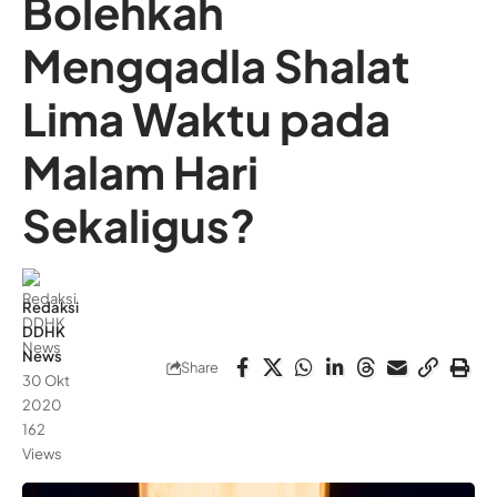
Bolehkah
Mengqadla Shalat
Lima Waktu pada
Malam Hari
Sekaligus?
Redaksi
DDHK
News
Share
30 Okt
2020
162
Views