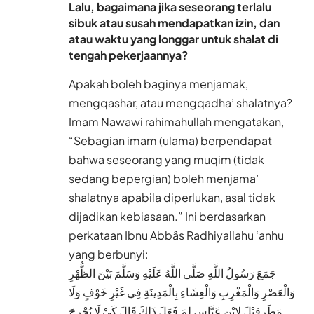
Lalu, bagaimana jika seseorang terlalu
sibuk atau susah mendapatkan izin, dan
atau waktu yang longgar untuk shalat di
tengah pekerjaannya?
Apakah boleh baginya menjamak,
mengqashar, atau mengqadha’ shalatnya?
Imam Nawawi rahimahullah mengatakan,
“Sebagian imam (ulama) berpendapat
bahwa seseorang yang muqim (tidak
sedang bepergian) boleh menjama’
shalatnya apabila diperlukan, asal tidak
dijadikan kebiasaan.” Ini berdasarkan
perkataan Ibnu Abbâs Radhiyallahu ‘anhu
yang berbunyi:
جَمَعَ رَسُولُ اللَّهِ صَلَّى اللَّهُ عَلَيْهِ وَسَلَّمَ بَيْنَ الظُّهْرِ
وَالْعَصْرِ وَالْمَغْرِبِ وَالْعِشَاءِ بِالْمَدِينَةِ فِي غَيْرِ خَوْفٍ وَلَا
مَطَرٍقِيْلَ لِابْنِ عَبَّاسٍ لِمَ فَعَلَ ذَلِكَ قَالَ كَيْ لَا يُحْرِجَ