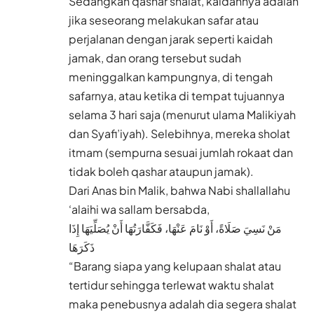
Sedangkan qashar shalat, kaidahnya adalah
jika seseorang melakukan safar atau
perjalanan dengan jarak seperti kaidah
jamak, dan orang tersebut sudah
meninggalkan kampungnya, di tengah
safarnya, atau ketika di tempat tujuannya
selama 3 hari saja (menurut ulama Malikiyah
dan Syafi’iyah). Selebihnya, mereka sholat
itmam (sempurna sesuai jumlah rokaat dan
tidak boleh qashar ataupun jamak).
Dari Anas bin Malik, bahwa Nabi shallallahu
‘alaihi wa sallam bersabda,
مَنْ نَسِيَ صَلَاةً، أَوْ نَامَ عَنْهَا، فَكَفَّارَتُهَا أَنْ يُصَلِّيَهَا إِذَا
ذَكَرَهَا
“Barang siapa yang kelupaan shalat atau
tertidur sehingga terlewat waktu shalat
maka penebusnya adalah dia segera shalat