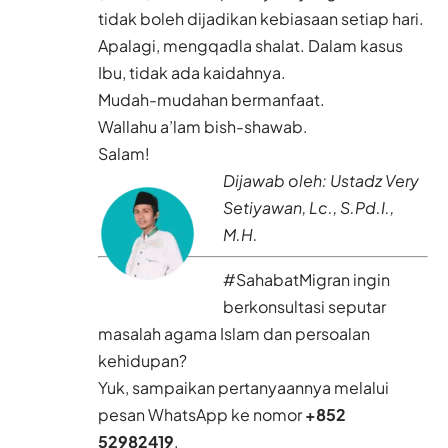
tidak boleh dijadikan kebiasaan setiap hari.
Apalagi, mengqadla shalat. Dalam kasus
Ibu, tidak ada kaidahnya.
Mudah-mudahan bermanfaat.
Wallahu a’lam bish-shawab.
Salam!
Dijawab oleh:
Ustadz Very
Setiyawan
, Lc., S.Pd.I.,
M.H.
#SahabatMigran ingin
berkonsultasi seputar
masalah agama Islam dan persoalan
kehidupan?
Yuk, sampaikan pertanyaannya melalui
pesan WhatsApp ke nomor
+852
52982419
.