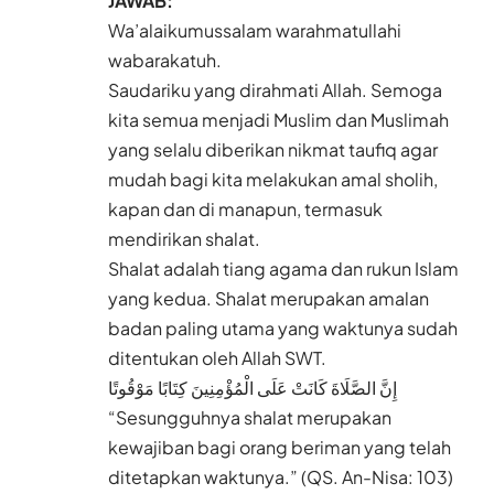
JAWAB:
Wa’alaikumussalam warahmatullahi
wabarakatuh.
Saudariku yang dirahmati Allah. Semoga
kita semua menjadi Muslim dan Muslimah
yang selalu diberikan nikmat taufiq agar
mudah bagi kita melakukan amal sholih,
kapan dan di manapun, termasuk
mendirikan shalat.
Shalat adalah tiang agama dan rukun Islam
yang kedua. Shalat merupakan amalan
badan paling utama yang waktunya sudah
ditentukan oleh Allah SWT.
إِنَّ الصَّلَاةَ كَانَتْ عَلَى الْمُؤْمِنِينَ كِتَابًا مَوْقُوتًا
“Sesungguhnya shalat merupakan
kewajiban bagi orang beriman yang telah
ditetapkan waktunya.” (QS. An-Nisa: 103)