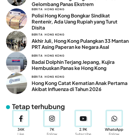
Gelombang Panas Ekstrem
BERITA
HONG KONG
Polisi Hong Kong Bongkar Sindikat
Rentenir, Ada Uang Rupiah yang Turut
Disita
BERITA
HONG KONG
Akhir Juli, Hong Kong Pulangkan 33 Mantan
PRT Asing Paperan ke Negara Asal
BERITA
HONG KONG
Badai Dolphin Terjang Jepang, Kujira
Hembuskan Panas ke Hong Kong
BERITA
HONG KONG
Hong Kong Catat Kematian Anak Pertama
Akibat Influenza di Tahun 2026
Tetap terhubung
34K
7K
2.9K
WhatsApp
Like
Follow
Subscribe
Follow