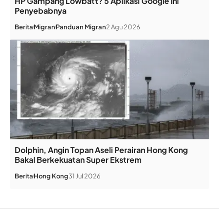
HP Gampang Lowbatt? 5 Aplikasi Google Ini
Penyebabnya
Berita
Migran
Panduan Migran
2 Agu 2026
Dolphin, Angin Topan Aseli Perairan Hong Kong
Bakal Berkekuatan Super Ekstrem
Berita
Hong Kong
31 Jul 2026