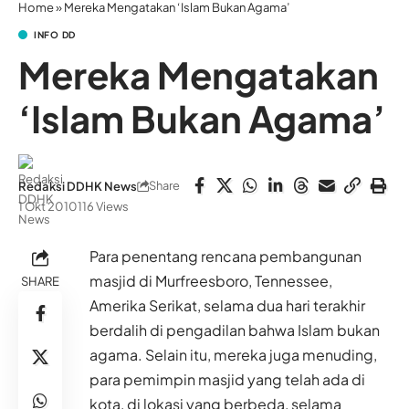
Home
»
Mereka Mengatakan ‘Islam Bukan Agama’
INFO DD
Mereka Mengatakan
‘Islam Bukan Agama’
Share
Redaksi DDHK News
1 Okt 2010
116 Views
Para penentang rencana pembangunan
masjid di Murfreesboro, Tennessee,
SHARE
Amerika Serikat, selama dua hari terakhir
berdalih di pengadilan bahwa Islam bukan
agama. Selain itu, mereka juga menuding,
para pemimpin masjid yang telah ada di
kota, di lokasi yang berbeda, selama