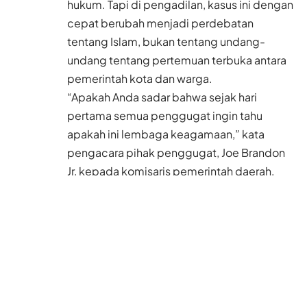
hukum. Tapi di pengadilan, kasus ini dengan
cepat berubah menjadi perdebatan
tentang Islam, bukan tentang undang-
undang tentang pertemuan terbuka antara
pemerintah kota dan warga.
“Apakah Anda sadar bahwa sejak hari
pertama semua penggugat ingin tahu
apakah ini lembaga keagamaan,” kata
pengacara pihak penggugat, Joe Brandon
Jr, kepada komisaris pemerintah daerah,
Robert Peay, seperti dikutip
Murfreesboro
Post.
Baca Juga
Sempat 4 Hari Tidak
Makan dan Minum,
Single Parent Ini