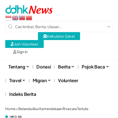
Kalkulator Zakat
Join Volunteer
Sign In
Tentang
Donasi
Berita
Pojok Baca
Travel
Migran
Volunteer
Indeks Berita
Home
»
Belanda Akui Kemerdekaan RI secara Tertulis
INFO DD