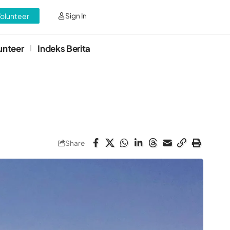
Volunteer
Sign In
unteer
Indeks Berita
Share