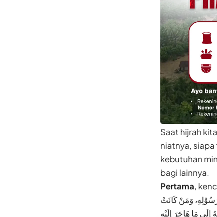
Saat hijrah ki
niatnya, siapa
kebutuhan mini
bagi lainnya.
Pertama
, ken
َﺭَﺳُﻮْﻟِﻪِ، ﻭَﻣَﻦْ ﻛَﺎﻧَﺖْ
ُﻪُ ﺇِﻟَﻰ ﻣَﺎ ﻫَﺎﺟَﺮَ ﺇِﻟَﻴْﻪِ