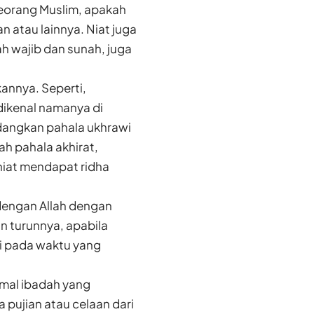
seorang Muslim, apakah
 atau lainnya. Niat juga
 wajib dan sunah, juga
kannya. Seperti,
dikenal namanya di
edangkan pahala ukhrawi
ah pahala akhirat,
iat mendapat ridha
 dengan Allah dengan
n turunnya, apabila
ai pada waktu yang
amal ibadah yang
 pujian atau celaan dari