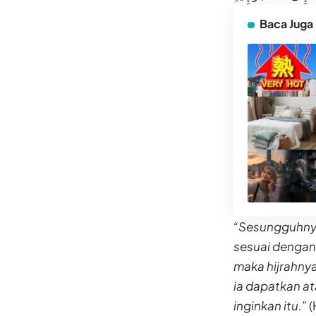
Baca Juga
“Sesungguhnya
sesuai dengan 
maka hijrahnya
ia dapatkan at
inginkan itu.”
(