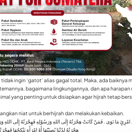
ta tidak ingin ‘gatot’ alias gagal total. Maka, ada baikny
 temannya, bagaimana lingkungannya, dan apa harapan u
mal yang penting untuk disiapkan agar hijrah tetap bers
cangkan niat untuk berhijrah dan melakukan kebaikan.
ﻟِﻜُﻞِّ ﺍﻣْﺮِﺉٍ ﻣَﺎ ﻧَﻮَﻯ . ﻓَﻤَﻦْ ﻛَﺎﻧَﺖْ ﻫِﺠْﺮَﺗُﻪُ ﺇِﻟَﻰ ﺍﻟﻠﻪِ ﻭَﺭَﺳُﻮْﻟِﻪِ ﻓَﻬِﺠْﺮَﺗُﻪُ ﺇِﻟَﻰ ﺍﻟﻠﻪِ ﻭ
ﻫِﺠْﺮَﺗُﻪُ ﻟِﺪُﻧْﻴَﺎ ﻳُﺼِﻴْﺒُﻬَﺎ ﺃَﻭْ ﺍﻣْﺮَﺃَﺓٍ ﻳَﻨْﻜِﺤُﻬَﺎ ﻓَﻬِﺠْﺮَﺗ