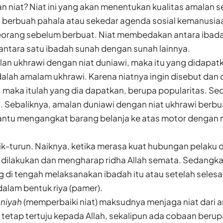
n niat? Niat ini yang akan menentukan kualitas amalan 
h berbuah pahala atau sekedar agenda sosial kemanusiaan
eorang sebelum berbuat. Niat membedakan antara ibadah
tara satu ibadah sunah dengan sunah lainnya.
lan ukhrawi dengan niat duniawi, maka itu yang didapat
alah amalam ukhrawi. Karena niatnya ingin disebut dan 
 maka itulah yang dia dapatkan, berupa popularitas. S
a. Sebaliknya, amalan duniawi dengan niat ukhrawi berbu
ntu mengangkat barang belanja ke atas motor dengan n
naik-turun. Naiknya, ketika merasa kuat hubungan pelaku
 dilakukan dan mengharap ridha Allah semata. Sedangka
 di tengah melaksanakan ibadah itu atau setelah seles
dalam bentuk riya (pamer).
nniyah
(memperbaiki niat) maksudnya menjaga niat dari 
 tetap tertuju kepada Allah, sekalipun ada cobaan berupa