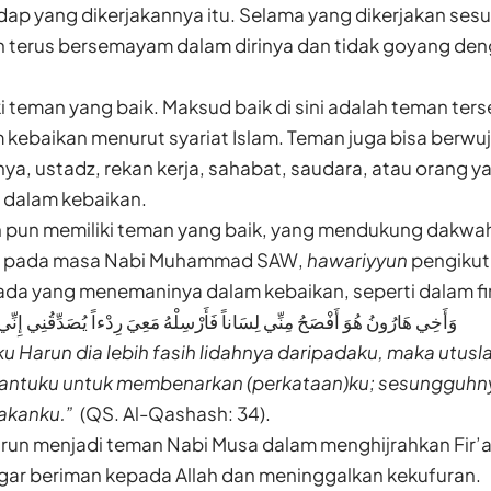
ap yang dikerjakannya itu. Selama yang dikerjakan sesua
kan terus bersemayam dalam dirinya dan tidak goyang de
i teman yang baik. Maksud baik di sini adalah teman ters
 kebaikan menurut syariat Islam. Teman juga bisa berw
nya, ustadz, rekan kerja, sahabat, saudara, atau orang y
dalam kebaikan.
ah pun memiliki teman yang baik, yang mendukung dakwa
t pada masa Nabi Muhammad SAW,
hawariyyun
pengikut 
ada yang menemaninya dalam kebaikan, seperti dalam fi
وَأَخِي هَارُونُ هُوَ أَفْصَحُ مِنِّي لِسَاناً فَأَرْسِلْهُ مَعِيَ رِدْءاً يُصَدِّقُنِي إِنِّ
u Harun dia lebih fasih lidahnya daripadaku, maka utus
ntuku untuk membenarkan (perkataan)ku; sesungguhny
akanku.”
(QS. Al-Qashash: 34).
un menjadi teman Nabi Musa dalam menghijrahkan Fir’a
gar beriman kepada Allah dan meninggalkan kekufuran.