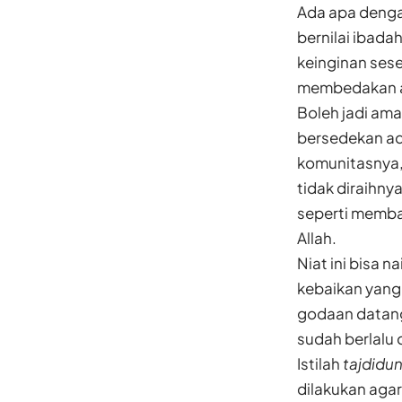
Ada apa denga
bernilai ibada
keinginan ses
membedakan an
Boleh jadi ama
bersedekan ad
komunitasnya,
tidak diraihny
seperti memba
Allah.
Niat ini bisa 
kebaikan yang
godaan datang
sudah berlalu 
Istilah
tajdidu
dilakukan agar