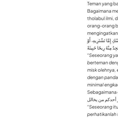
Teman yang ba
Bagaimana men
tholabul ilmi,
orang-orang ba
mengingatkan k
 إِمَّا تَشْتَرِيهِ، أَوْ
َجِدُ مِنْهُ رِيحًا خَبِيثَةً
“Seseorang ya
berteman denga
misk olehnya,
dengan pandai
minimal engka
Sebagaimana d
 أحدكم من يخالل
“Seseorang it
perhatikanlah 