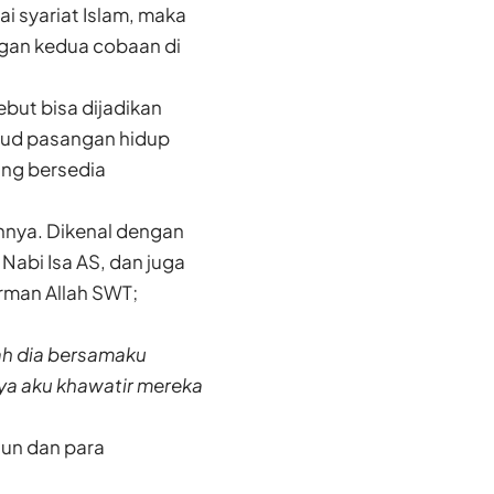
i syariat Islam, maka
ngan kedua cobaan di
ebut bisa dijadikan
ujud pasangan hidup
ang bersedia
hnya. Dikenal dengan
Nabi Isa AS, dan juga
rman Allah SWT;
lah dia bersamaku
a aku khawatir mereka
un dan para