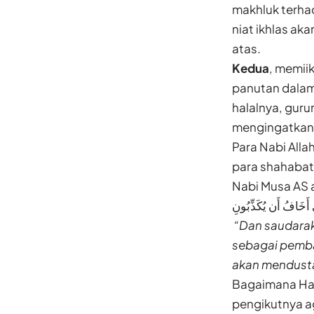
makhluk terhad
niat ikhlas a
atas.
Kedua
, memiik
panutan dalam
halalnya, guru
mengingatkan 
Para Nabi All
para shahaba
Nabi Musa AS 
ي أَخَافُ أَن يُكَذِّبُونِ
“Dan saudarak
sebagai pemba
akan mendust
Bagaimana Har
pengikutnya a