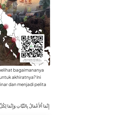
a melihat bagaimananya
ntuk akhiratnya? Ini
inar dan menjadi pelita
ﺇِﻧَّﻤَﺎ ﺍْﻷَﻋْﻤَﺎﻝُ ﺑِﺎﻟﻨِّﻴَّﺎﺕِ ﻭَﺇِﻧَّﻤَﺎ 