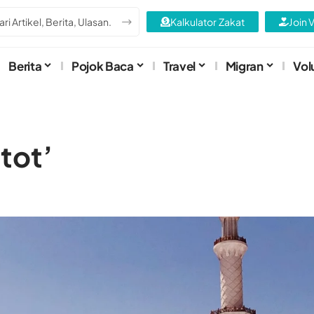
Kalkulator Zakat
Join 
Berita
Pojok Baca
Travel
Migran
Vol
tot’