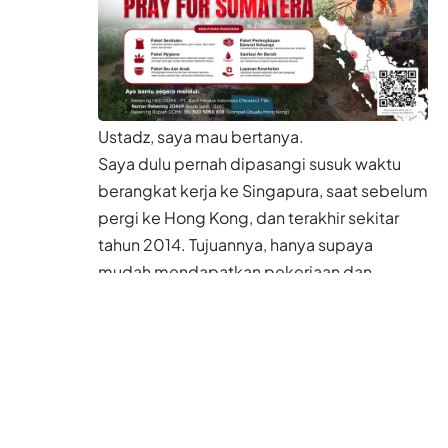
Ustadz, saya mau bertanya.
Saya dulu pernah dipasangi susuk waktu
berangkat kerja ke Singapura, saat sebelum
pergi ke Hong Kong, dan terakhir sekitar
tahun 2014. Tujuannya, hanya supaya
mudah mendapatkan pekerjaan dan
majikan yang baik. Namun justru saya
mendapatkan sebaliknya. Saya pun merasa
tidak nyaman.
Saya ingin melepaskan semua susuk itu.
Saya sudah minta pertolongan orang.
Katanya, masih ada yang belum lepas.