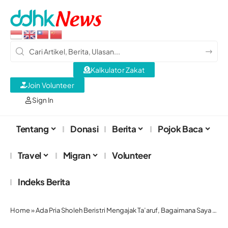
Kalkulator Zakat
Join Volunteer
Sign In
Tentang
Donasi
Berita
Pojok Baca
Travel
Migran
Volunteer
Indeks Berita
Home
»
Ada Pria Sholeh Beristri Mengajak Ta’aruf, Bagaimana Saya Harus Bersikap?