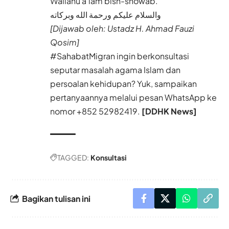
Wallâhu a’lam bish-showâb.
والسلام عليكم ورحمة الله وبركاته
[Dijawab oleh: Ustadz H. Ahmad Fauzi
Qosim]
#SahabatMigran ingin berkonsultasi
seputar masalah agama Islam dan
persoalan kehidupan? Yuk, sampaikan
pertanyaannya melalui pesan WhatsApp ke
nomor
+852 52982419.
[DDHK News]
TAGGED:
Konsultasi
Bagikan tulisan ini