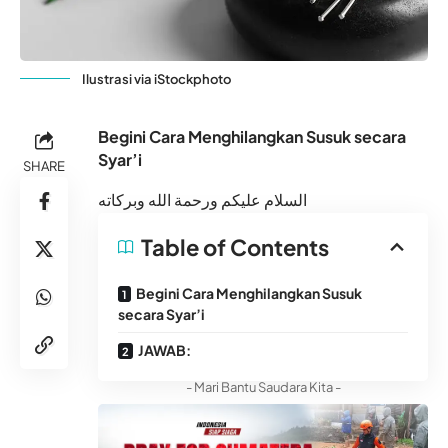
Ilustrasi via iStockphoto
Begini Cara Menghilangkan Susuk secara
Syar’i
SHARE
السلام عليكم ورحمة الله وبركاته
Table of Contents
Begini Cara Menghilangkan Susuk
secara Syar’i
JAWAB:
- Mari Bantu Saudara Kita -