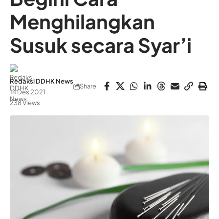
Menghilangkan
Susuk secara Syar’i
Redaksi DDHK News
Share
14 Des 2021
238 Views