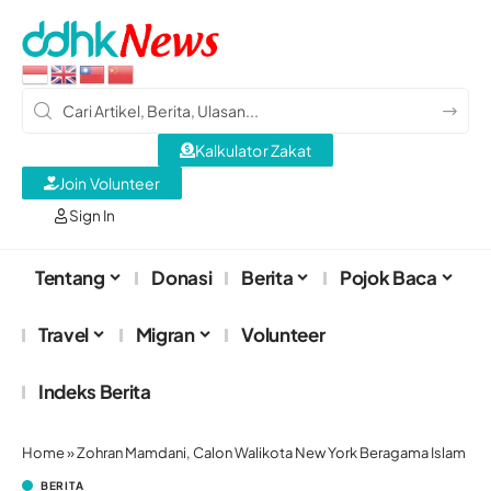
Kalkulator Zakat
Join Volunteer
Sign In
Tentang
Donasi
Berita
Pojok Baca
Travel
Migran
Volunteer
Indeks Berita
Home
»
Zohran Mamdani, Calon Walikota New York Beragama Islam
BERITA