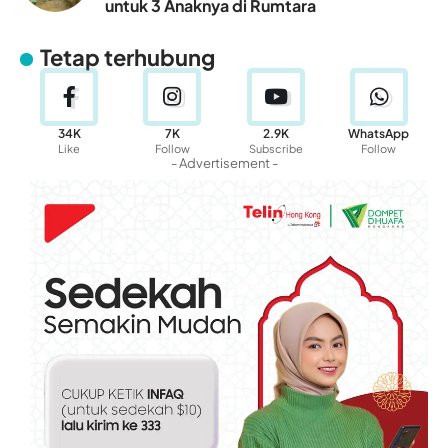
untuk 3 Anaknya di Rumtara
Tetap terhubung
34K
7K
2.9K
WhatsApp
Like
Follow
Subscribe
Follow
- Advertisement -