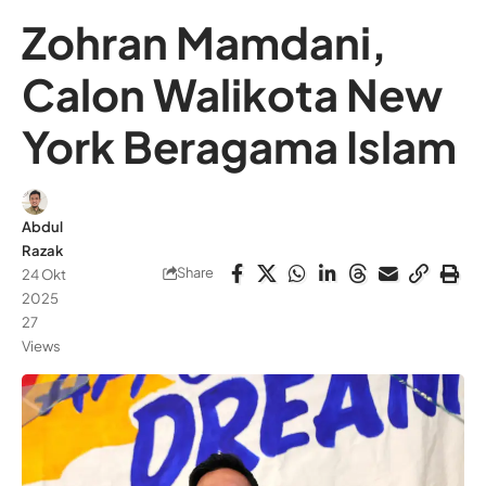
Zohran Mamdani,
Calon Walikota New
York Beragama Islam
Abdul
Razak
Share
24 Okt
2025
27
Views