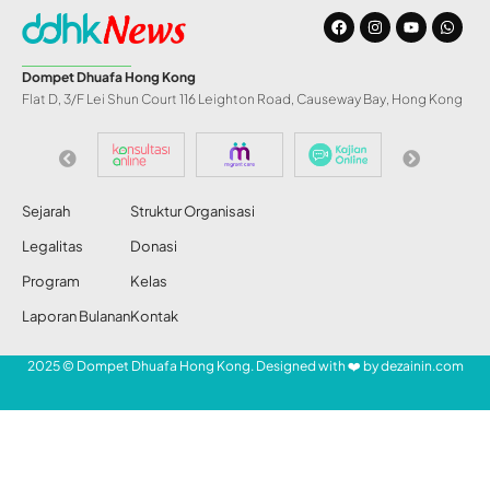
Dompet Dhuafa Hong Kong
Flat D, 3/F Lei Shun Court 116 Leighton Road, Causeway Bay, Hong Kong
Sejarah
Struktur Organisasi
Legalitas
Donasi
Program
Kelas
Laporan Bulanan
Kontak
2025 © Dompet Dhuafa Hong Kong. Designed with ❤️ by
dezainin.com