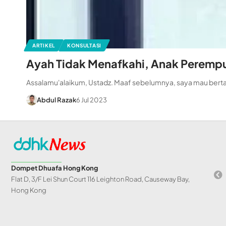
ARTIKEL
KONSULTASI
Ayah Tidak Menafkahi, Anak Perempua
Assalamu'alaikum, Ustadz. Maaf sebelumnya, saya mau bert
Abdul Razak
6 Jul 2023
Dompet Dhuafa Hong Kong
Flat D, 3/F Lei Shun Court 116 Leighton Road, Causeway Bay,
Hong Kong