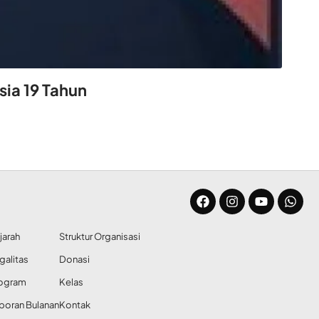
ia 19 Tahun
jarah
Struktur Organisasi
galitas
Donasi
ogram
Kelas
poran Bulanan
Kontak