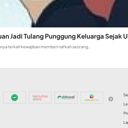
n Jadi Tulang Punggung Keluarga Sejak Us
anya terkait kewajiban memberi nafkah seorang…
Se
Le
Pr
La