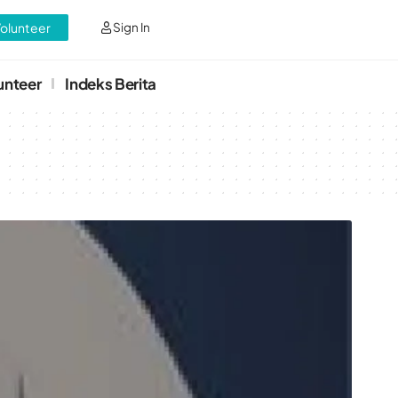
Volunteer
Sign In
unteer
Indeks Berita