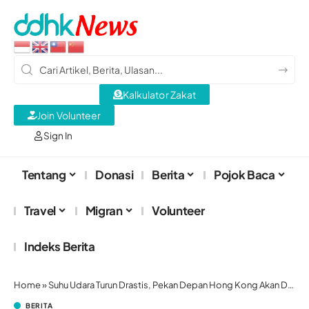
Kalkulator Zakat
Join Volunteer
Sign In
Tentang
Donasi
Berita
Pojok Baca
Travel
Migran
Volunteer
Indeks Berita
Home
»
Suhu Udara Turun Drastis, Pekan Depan Hong Kong Akan Dingin
BERITA