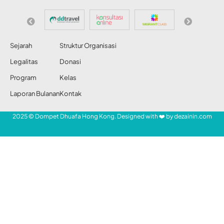
Dipidana
Abdul Razak
Share
14 Nov 2025
23 Views
Pukul Bayi 11 Bulan, PRT di Hong Kong Dipidana