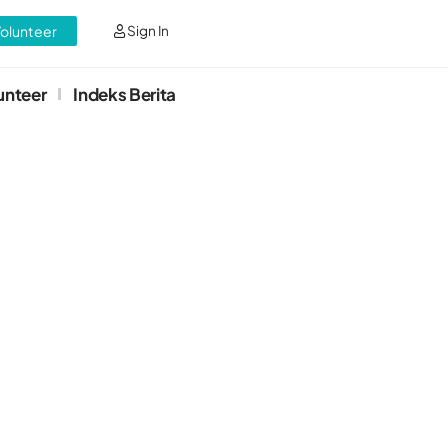
Volunteer
Sign In
unteer
Indeks Berita