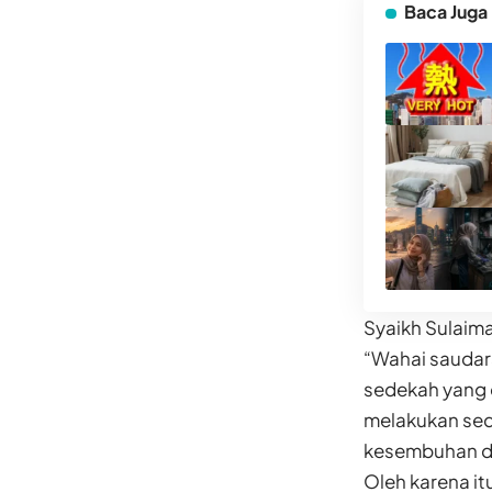
Baca Juga
Syaikh Sulaima
“Wahai saudar
sedekah yang 
melakukan sede
kesembuhan da
Oleh karena i