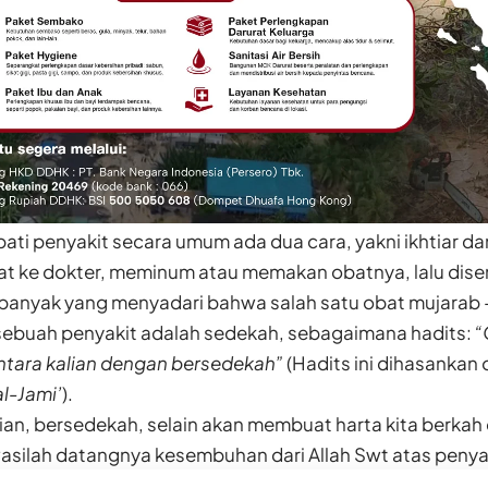
i penyakit secara umum ada dua cara, yakni ikhtiar dan 
t ke dokter, meminum atau memakan obatnya, lalu dis
anyak yang menyadari bahwa salah satu obat mujarab –
sebuah penyakit adalah sedekah, sebagaimana hadits:
“
antara kalian dengan bersedekah”
(Hadits ini dihasankan o
al-Jami’
).
n, bersedekah, selain akan membuat harta kita berkah 
asilah datangnya kesembuhan dari Allah Swt atas penyak