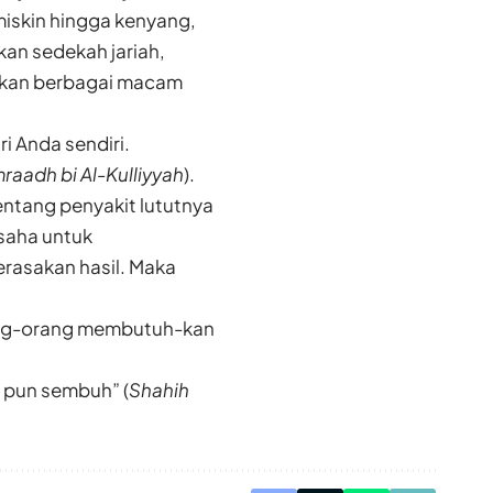
miskin hingga kenyang,
kan sedekah jariah,
gkan berbagai macam
i Anda sendiri.
mraadh bi Al-Kulliyyah
).
tentang penyakit lututnya
usaha untuk
rasakan hasil. Maka
orang-orang membutuh-kan
a pun sembuh” (
Shahih