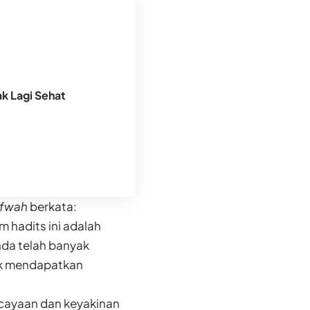
k Lagi Sehat
ofwah
berkata:
 hadits ini adalah
nda telah banyak
tuk mendapatkan
rcayaan dan keyakinan