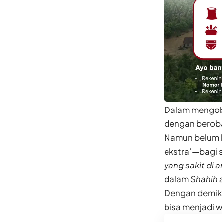
Dalam mengobat
dengan beroba
Namun belum b
ekstra’—bagi 
yang sakit di 
dalam
Shahih 
Dengan demikia
bisa menjadi w