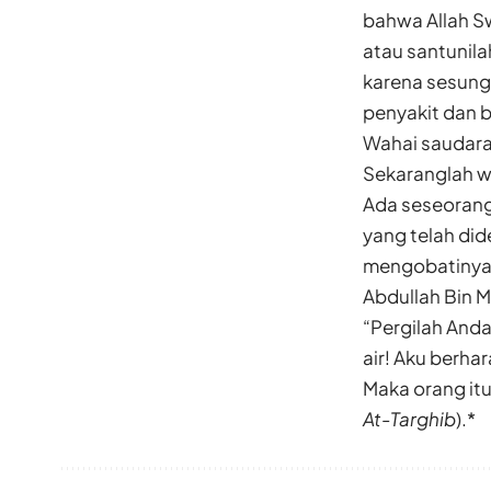
bahwa Allah Sw
atau santunila
karena sesun
penyakit dan
Wahai saudarak
Sekaranglah w
Ada seseorang
yang telah did
mengobatinya 
Abdullah Bin 
“Pergilah Anda
air! Aku berha
Maka orang itu
At-Targhib
).*