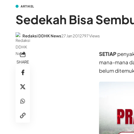
ARTIKEL
Sedekah Bisa Sembu
Redaksi DDHK News
27 Jan 2012
797 Views
SETIAP
penyaki
mana-mana da
SHARE
belum ditemuk