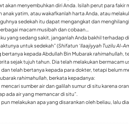
t akan menyembuhkan diri Anda. Isilah perut para fakir 
h anak yatim, atau wakafkanlah harta Anda, atau melaku
gguhnya sedekah itu dapat mengangkat dan menghilan
 berbagai macam musibah dan cobaan…
u yang sedang sakit, janganlah Anda bakhil terhadap dir
aktunya untuk sedekah” (
Shifatun ‘Ilaajiyyah Tuzilu Al-A
 bertanya kepada Abdullah Bin Mubarak
rahimahullah
, 
erita sejak tujuh tahun. Dia telah melakukan bermacam 
dan telah bertanya kepada para dokter, tetapi belum me
Mubarak
rahimahullah
, berkata kepadanya:
 mencari sumber air dan galilah sumur di situ karena 
rap ada air yang memancar di situ”.
 pun melakukan apa yang disarankan oleh beliau, lalu di