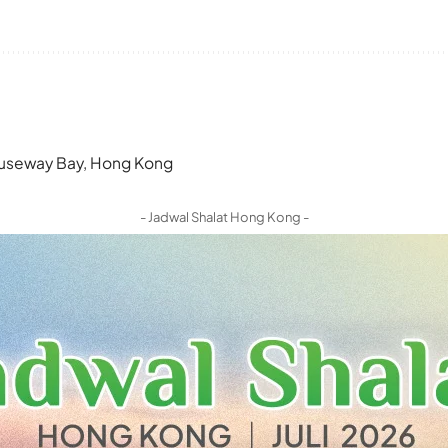
 Causeway Bay, Hong Kong
- Jadwal Shalat Hong Kong -