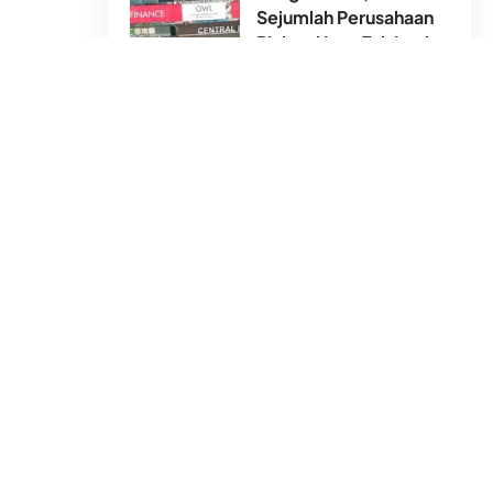
Sejumlah Perusahaan
Pinjam Uang Tak Lagi
Layani PRT Asing
8 Agu 2026
Badai Dolphin Dekati
Tiongkok Daratan,
Mulai Sabtu Hong
Kong Bakal Dilanda
Gelombang Panas
Ekstrem
7 Agu 2026
Janganlah kalian takut kepada mereka,
takutlah kepada-Ku jika kalian orang yang
beriman(QS, Ali-‘Imran 175).
Menumbuhkan Pengawasan Allāh dalam
Jiwa
Pengawasan Allāh termasuk amalan hati,