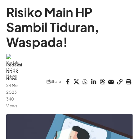
Risiko Main HP
Sambil Tiduran,
Waspada!
Redaksi
DDHK
News
Share
24 Mei
2023
340
Views