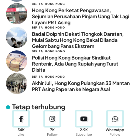
BERITA
HONG KONG
Hong Kong Perketat Pengawasan,
Sejumlah Perusahaan Pinjam Uang Tak Lagi
Layani PRT Asing
BERITA
HONG KONG
Badai Dolphin Dekati Tiongkok Daratan,
Mulai Sabtu Hong Kong Bakal Dilanda
Gelombang Panas Ekstrem
BERITA
HONG KONG
Polisi Hong Kong Bongkar Sindikat
Rentenir, Ada Uang Rupiah yang Turut
Disita
BERITA
HONG KONG
Akhir Juli, Hong Kong Pulangkan 33 Mantan
PRT Asing Paperan ke Negara Asal
Tetap terhubung
34K
7K
2.9K
WhatsApp
Like
Follow
Subscribe
Follow