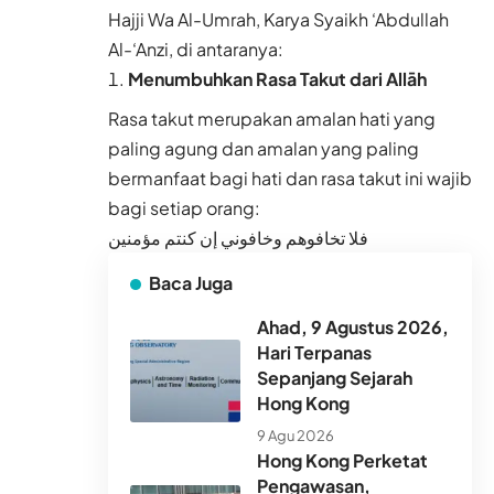
Hajji Wa Al-Umrah, Karya Syaikh ‘Abdullah
Al-‘Anzi, di antaranya:
Menumbuhkan Rasa Takut dari Allāh
Rasa
takut
merupakan amalan hati yang
paling agung dan amalan yang paling
bermanfaat bagi hati dan rasa takut ini wajib
bagi setiap orang:
فلا تخافوهم وخافوني إن كنتم مؤمنين
Baca Juga
Ahad, 9 Agustus 2026,
Hari Terpanas
Sepanjang Sejarah
Hong Kong
9 Agu 2026
Hong Kong Perketat
Pengawasan,