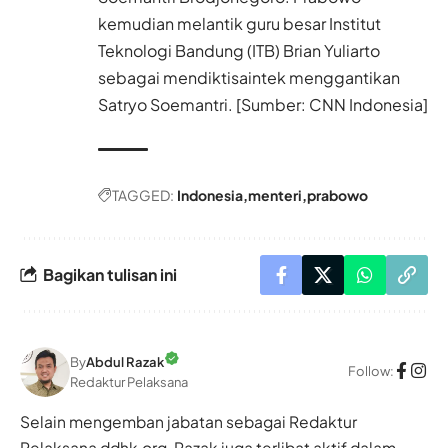
kemudian melantik guru besar Institut
Teknologi Bandung (ITB) Brian Yuliarto
sebagai mendiktisaintek menggantikan
Satryo Soemantri. [Sumber: CNN Indonesia]
TAGGED:
Indonesia
menteri
prabowo
Bagikan tulisan ini
By
Abdul Razak
Follow:
Redaktur Pelaksana
Selain mengemban jabatan sebagai Redaktur
Pelaksana ddhk.org, Razak juga terlibat aktif dalam