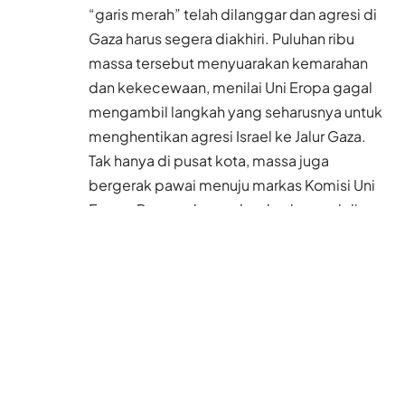
“garis merah” telah dilanggar dan agresi di
Gaza harus segera diakhiri. Puluhan ribu
massa tersebut menyuarakan kemarahan
dan kekecewaan, menilai Uni Eropa gagal
mengambil langkah yang seharusnya untuk
menghentikan agresi Israel ke Jalur Gaza.
Tak hanya di pusat kota, massa juga
bergerak pawai menuju markas Komisi Uni
Eropa. Para pedemo akan berkumpul di
sana dan mengangkat kartu merah sebagai
bentuk kecaman terhadap kegagalan
komunitas internasional melindungi warga
sipil tak bersalah di Palestina.
Koresponden Al Jazeera menanyakan
kepada sejumlah peserta demonstrasi
mengenai keputusan pemerintah Belgia
yang menyatakan siap mengakui Palestina