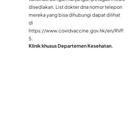
disediakan. List dokter dna nomor telepon
mereka yang bisa dihubungi dapat dilihat
di
https://www.covidvaccine.gov.hk/en/RVP
.
Klinik khusus Departemen Kesehatan.
Departemen Kesehatan (Depkes) akan
memberikan vaksin Sinovac kepada pasien
atau warga yang menerima layanan di klinik
yang ditunjuk Depkes, termasuk Pusat
Kesehatan Lansia, Klinik Dada, Klinik
Kebersihan Sosial, Klinik Dermatologi, Pusat
Pendidikan dan Pelatihan di Pengobatan
Keluarga dan Pusat Perawatan Terpadu, dll.
Anggota masyarakat yang berada dalam
kelompok prioritas dan menerima layanan