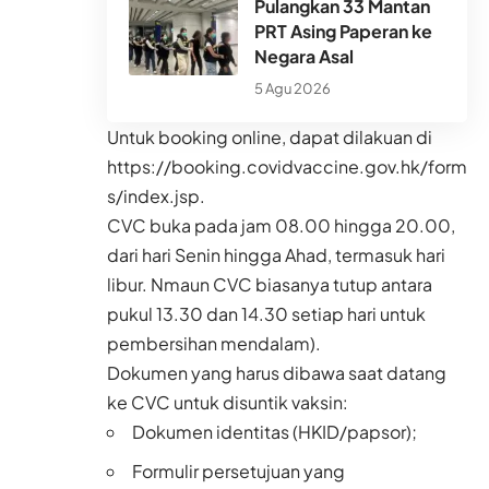
Pulangkan 33 Mantan
PRT Asing Paperan ke
Negara Asal
5 Agu 2026
Untuk booking online, dapat dilakuan di
https://booking.covidvaccine.gov.hk/form
s/index.jsp
.
CVC buka pada jam 08.00 hingga 20.00,
dari hari Senin hingga Ahad, termasuk hari
libur. Nmaun CVC biasanya tutup antara
pukul 13.30 dan 14.30 setiap hari untuk
pembersihan mendalam).
Dokumen yang harus dibawa saat datang
ke CVC untuk disuntik vaksin:
Dokumen identitas (HKID/papsor);
Formulir persetujuan yang