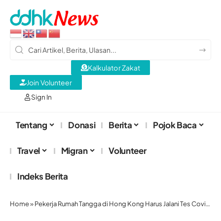
Kalkulator Zakat
Join Volunteer
Sign In
Tentang
Donasi
Berita
Pojok Baca
Travel
Migran
Volunteer
Indeks Berita
Home
»
Pekerja Rumah Tangga di Hong Kong Harus Jalani Tes Covid-19 Wajib Sebelum 9 Mei