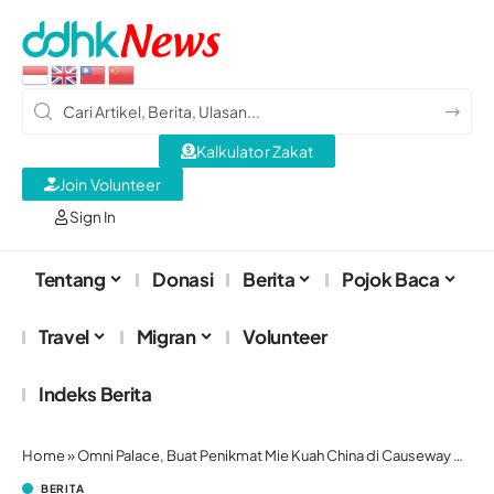
Kalkulator Zakat
Join Volunteer
Sign In
Tentang
Donasi
Berita
Pojok Baca
Travel
Migran
Volunteer
Indeks Berita
Home
»
Omni Palace, Buat Penikmat Mie Kuah China di Causeway Bay
BERITA