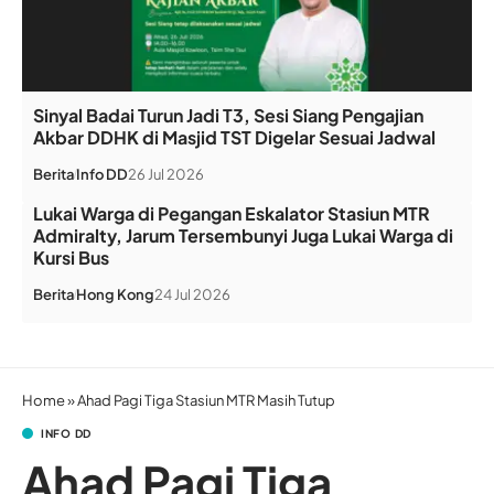
Sinyal Badai Turun Jadi T3, Sesi Siang Pengajian
Akbar DDHK di Masjid TST Digelar Sesuai Jadwal
Berita
Info DD
26 Jul 2026
Lukai Warga di Pegangan Eskalator Stasiun MTR
Admiralty, Jarum Tersembunyi Juga Lukai Warga di
Kursi Bus
Berita
Hong Kong
24 Jul 2026
Home
»
Ahad Pagi Tiga Stasiun MTR Masih Tutup
INFO DD
Ahad Pagi Tiga