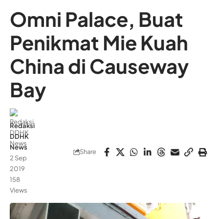
Omni Palace, Buat
Penikmat Mie Kuah
China di Causeway
Bay
Redaksi
DDHK
News
Share
2 Sep
2019
158
Views