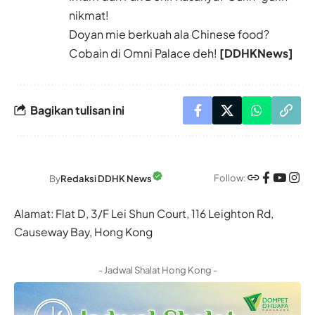
nikmat!
Doyan mie berkuah ala Chinese food?
Cobain di Omni Palace deh!
[DDHKNews]
Bagikan tulisan ini
Follow:
By
Redaksi DDHK News
Alamat: Flat D, 3/F Lei Shun Court, 116 Leighton Rd,
Causeway Bay, Hong Kong
- Jadwal Shalat Hong Kong -