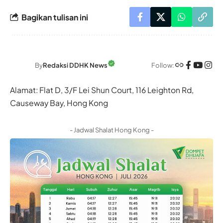
Bagikan tulisan ini
Follow:
By
Redaksi DDHK News
Alamat: Flat D, 3/F Lei Shun Court, 116 Leighton Rd,
Causeway Bay, Hong Kong
- Jadwal Shalat Hong Kong -