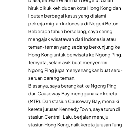
biasa, setelah enam hari bergelut dalam
hiruk pikuk kehidupan kota Hong Kong dan
liputan berbagai kasus yang dialami
pekerja migran Indonesia di Negeri Beton.
Beberapa tahun berselang, saya sering
mengajak wisatawan dari Indonesia atau
teman-teman yang sedang berkunjung ke
Hong Kong untuk berwisata ke Ngong Ping.
Ternyata, selain asik buat menyendiri,
Ngong Ping juga menyenangkan buat seru-
seruan bareng teman.
Biasanya, saya berangkat ke Ngong Ping
dari Causeway Bay menggunakan kereta
(MTR). Dari stasiun Causeway Bay, menaiki
kereta jurusan Kennedy Town, saya turun di
stasiun Central. Lalu, berjalan menuju
stasiun Hong Kong, naik kereta jurusan Tung