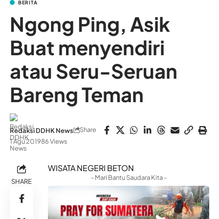
BERITA
Ngong Ping, Asik
Buat menyendiri
atau Seru-Seruan
Bareng Teman
Share
Redaksi DDHK News
1 Agu 2019
86 Views
WISATA NEGERI BETON
- Mari Bantu Saudara Kita -
SHARE