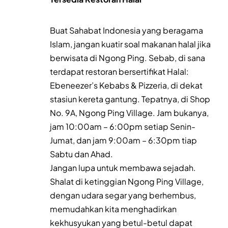
Buat Sahabat Indonesia yang beragam
a
Islam, jangan kuatir soal makanan halal jika
berwisata di Ngong Ping. Sebab, di sana
terdapat restor
a
n bersertifikat Halal:
Ebeneezer’s Kebabs & Pizzeria, di dekat
stasiun kereta gantung. Tepatnya, di Shop
No. 9A, Ngong Ping Village. Jam bukanya,
jam 10:00am – 6:00pm setiap Senin-
Jumat, dan jam 9:00am – 6:30pm tiap
Sabtu dan Ahad.
Jangan lupa untuk membawa sejadah.
Shalat di ketinggian Ngong Ping Village,
dengan udara segar yang berhembus,
memudahkan kita menghadirkan
kekhusyukan yang betul-betul dapat