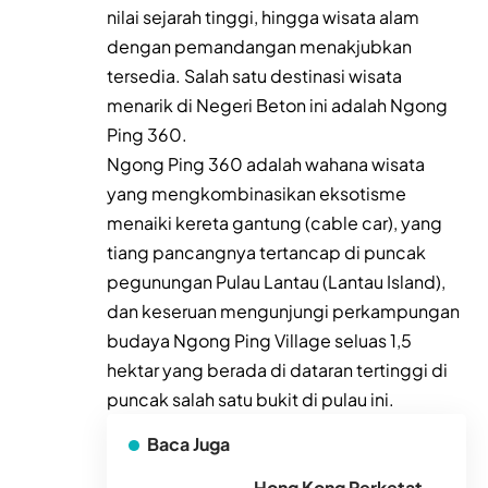
nilai sejarah tinggi, hingga wisata alam
dengan pemandangan menakjubkan
tersedia. Salah satu destinasi wisata
menarik di Negeri Beton ini adalah Ngong
Ping 360.
Ngong Ping 360 adalah wahana wisata
yang mengkombinasikan eksotisme
menaiki kereta gantung (cable car), yang
tiang pancangnya tertancap di puncak
pegunungan Pulau Lantau (Lantau Island),
dan keseruan mengunjungi perkampungan
budaya Ngong Ping Village seluas 1,5
hektar yang berada di dataran tertinggi di
puncak salah satu bukit di pulau ini.
Baca Juga
Hong Kong Perketat