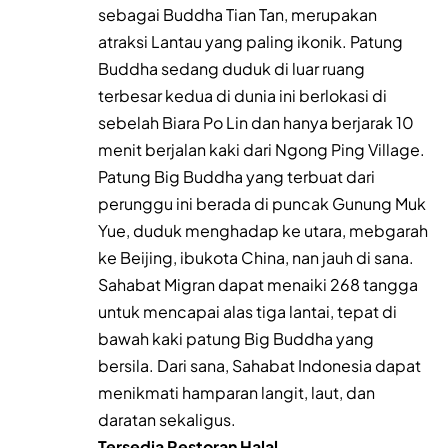
sebagai Buddha Tian Tan, merupakan
atraksi Lantau yang paling ikonik. Patung
Buddha sedang duduk di luar ruang
terbesar kedua di dunia ini berlokasi di
sebelah Biara Po Lin dan hanya berjarak 10
menit berjalan kaki dari Ngong Ping Village.
Patung Big Buddha yang terbuat dari
perunggu ini berada di puncak Gunung Muk
Yue, duduk menghadap ke utara, mebgarah
ke Beijing, ibukota China, nan jauh di sana.
Sahabat Migran dapat menaiki 268 tangga
untuk mencapai alas tiga lantai, tepat di
bawah kaki patung Big Buddha yang
bersila. Dari sana, Sahabat Indonesia dapat
menikmati hamparan langit, laut, dan
daratan sekaligus.
Tersedia Restoran Halal