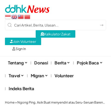
Kalkulator Zakat
Join Volunteer
Sign In
Tentang
Donasi
Berita
Pojok Baca
Travel
Migran
Volunteer
Indeks Berita
Home
»
Ngong Ping, Asik Buat menyendiri atau Seru-Seruan Bareng Teman