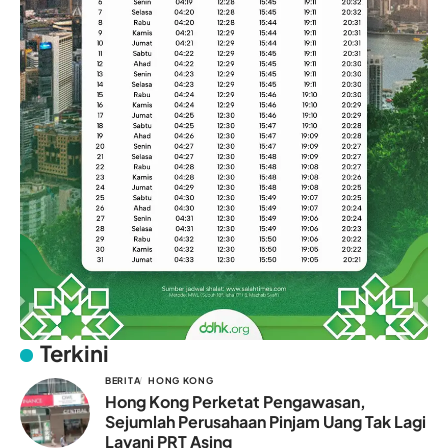
Terkini
BERITA
HONG KONG
Hong Kong Perketat Pengawasan,
Sejumlah Perusahaan Pinjam Uang Tak Lagi
Layani PRT Asing