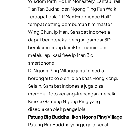
Wisdom Path, Po Lin Monastery, Lantau Trail,
Tian Tan Budha, dan Ngong Ping Fun Walk.
Terdapat pula “IP Man Experience Hall”,
tempat setting pembuatan film master
Wing Chun, Ip Man. Sahabat Indonesia
dapat berinteraksi dengan gambar 3D
berukuran hidup karakter memimpin
melalui aplikasi free Ip Man 3 di
smartphone.
Di Ngong Ping Village juga tersedia
berbagai toko oleh-oleh khas Hong Kong.
Selain, Sahabat Indonesia juga bisa
membeli foto kenang-kenangan menaiki
Kereta Gantung Ngong Ping yang
disediakan oleh pengelola.
Patung Big Buddha, Ikon Ngong Ping Village
Patung Big Buddha yang juga dikenal