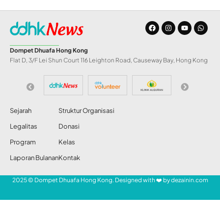
Dompet Dhuafa Hong Kong
Flat D, 3/F Lei Shun Court 116 Leighton Road, Causeway Bay, Hong Kong
Sejarah
Struktur Organisasi
Legalitas
Donasi
Program
Kelas
Laporan Bulanan
Kontak
2025 © Dompet Dhuafa Hong Kong. Designed with ❤️ by
dezainin.com