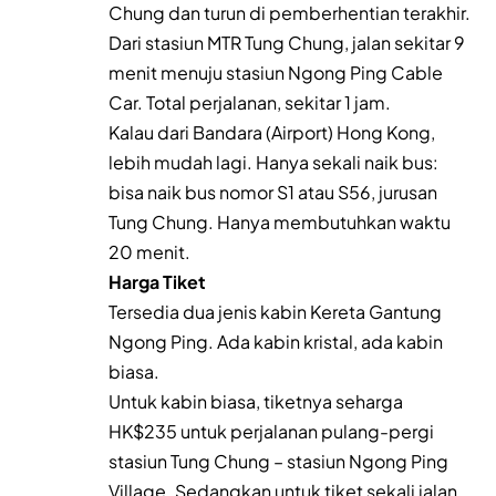
Chung dan turun di pemberhentian terakhir.
Dari stasiun MTR Tung Chung, jalan sekitar 9
menit menuju stasiun Ngong Ping Cable
Car. Total perjalanan, sekitar 1 jam.
Kalau dari Bandara (Airport) Hong Kong,
lebih mudah lagi. Hanya sekali naik bus:
bisa naik bus nomor S1 atau S56, jurusan
Tung Chung. Hanya membutuhkan waktu
20 menit.
Harga Tiket
Tersedia dua jenis kabin Kereta Gantung
Ngong Ping. Ada kabin kristal, ada kabin
biasa.
Untuk kabin biasa, tiketnya seharga
HK$235 untuk perjalanan pulang-pergi
stasiun Tung Chung – stasiun Ngong Ping
Village. Sedangkan untuk tiket sekali jalan,