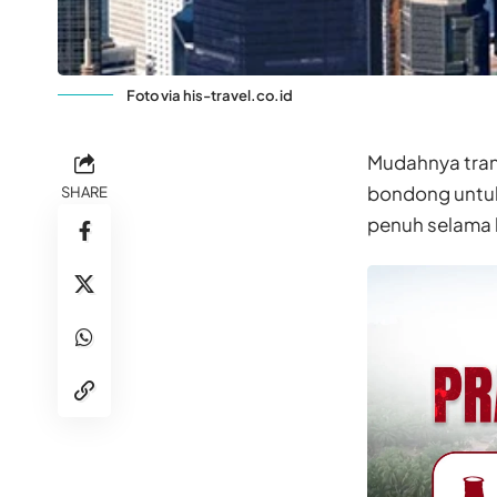
Foto via his-travel.co.id
Mudahnya tra
bondong untuk
SHARE
penuh selama l