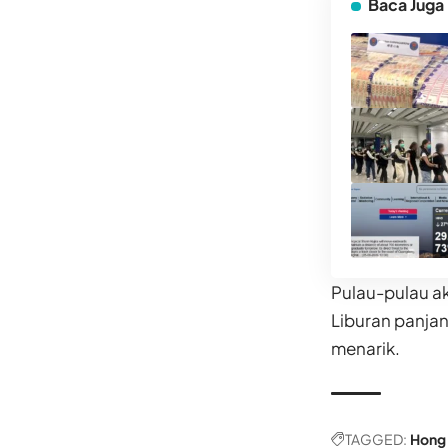
Baca Juga
Pulau-pulau ak
Liburan panjan
menarik.
TAGGED:
Hong