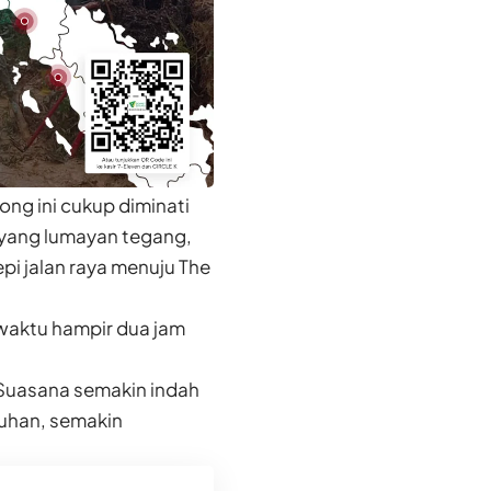
ng ini cukup diminati
n yang lumayan tegang,
pi jalan raya menuju The
 waktu hampir dua jam
Suasana semakin indah
auhan, semakin