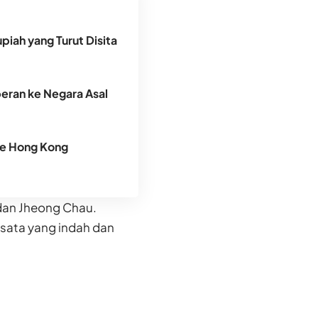
piah yang Turut Disita
peran ke Negara Asal
ke Hong Kong
 dan Jheong Chau.
isata yang indah dan