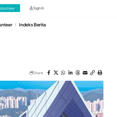
Volunteer
Sign In
unteer
Indeks Berita
Share