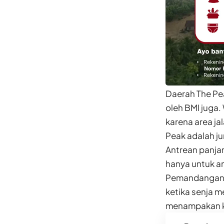
Daerah The Pea
oleh BMI juga.
karena area ja
Peak adalah ju
Antrean panjan
hanya untuk a
Pemandangan k
ketika senja 
menampakan k