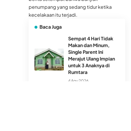
penumpang yang sedang tidur ketika
kecelakaan itu terjadi.
Baca Juga
Sempat 4 Hari Tidak
Makan dan Minum,
Single Parent Ini
Merajut Ulang Impian
untuk 3 Anaknya di
Rumtara
4 Agu 2026
Sinyal Badai Turun Jadi
T3, Sesi Siang
Pengajian Akbar DDHK
di Masjid TST Digelar
Sesuai Jadwal
26 Jul 2026
Dompet Dhuafa