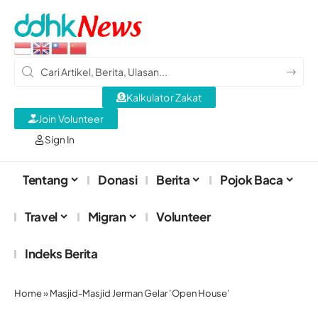
Kalkulator Zakat
Join Volunteer
Sign In
Tentang
Donasi
Berita
Pojok Baca
Travel
Migran
Volunteer
Indeks Berita
Home
»
Masjid-Masjid Jerman Gelar ’Open House’