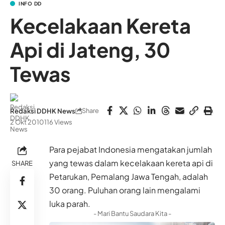
INFO DD
Kecelakaan Kereta
Api di Jateng, 30
Tewas
Share
Redaksi DDHK News
2 Okt 2010
116 Views
Para pejabat Indonesia mengatakan jumlah
yang tewas dalam kecelakaan kereta api di
SHARE
Petarukan, Pemalang Jawa Tengah, adalah
30 orang. Puluhan orang lain mengalami
luka parah.
- Mari Bantu Saudara Kita -