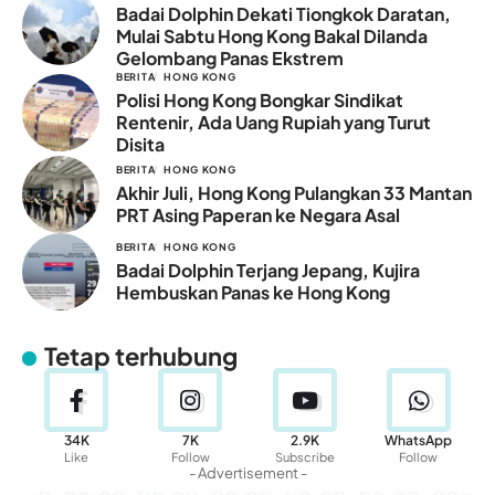
Badai Dolphin Dekati Tiongkok Daratan,
Mulai Sabtu Hong Kong Bakal Dilanda
Gelombang Panas Ekstrem
BERITA
HONG KONG
Polisi Hong Kong Bongkar Sindikat
Rentenir, Ada Uang Rupiah yang Turut
Disita
BERITA
HONG KONG
Akhir Juli, Hong Kong Pulangkan 33 Mantan
PRT Asing Paperan ke Negara Asal
BERITA
HONG KONG
Badai Dolphin Terjang Jepang, Kujira
Hembuskan Panas ke Hong Kong
Tetap terhubung
34K
7K
2.9K
WhatsApp
Like
Follow
Subscribe
Follow
- Advertisement -