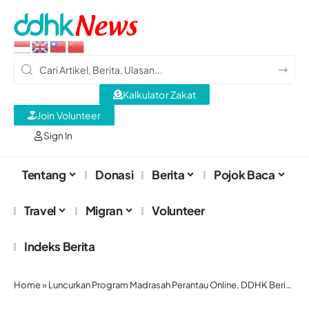
Kalkulator Zakat
Join Volunteer
Sign In
Tentang
Donasi
Berita
Pojok Baca
Travel
Migran
Volunteer
Indeks Berita
Home
»
Luncurkan Program Madrasah Perantau Online, DDHK Berikan Kajian Komprehensif untuk Pekerja Migran