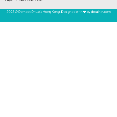
Share
Redaksi DDHK News
11 Jan 2021
52 Views
DMC Dompet Dhuafa terjunkan 5 tim untuk turut dalam
aksi pencarian penumpang korban kecelakaan pesawat
Sriwijaya Air.