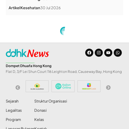
Artikel
Kesehatan
30 Jul 2026
Home
»
Pusat Manajemen Bencana DD Terjunkan 5 Tim ke Lokasi Kecelakaan Sriwijaya Air
BERITA
Pusat Manajemen
Bencana DD
Terjunkan 5 Tim ke
Lokasi Kecelakaan
Sriwijaya Air