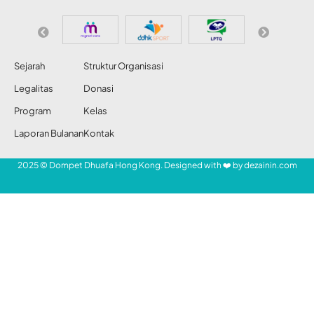
Sejarah
Struktur Organisasi
Legalitas
Donasi
Program
Kelas
Laporan Bulanan
Kontak
2025 © Dompet Dhuafa Hong Kong. Designed with ❤️ by
dezainin.com