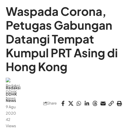
Waspada Corona,
Petugas Gabungan
Datangi Tempat
Kumpul PRT Asing di
Hong Kong
Redaksi
DDHK
News
Share
9 Agu
2020
42
Views