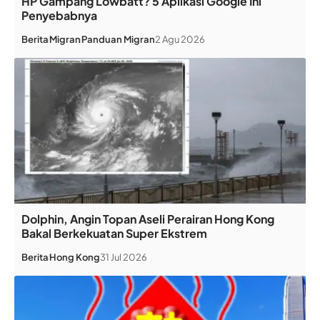
HP Gampang Lowbatt? 5 Aplikasi Google Ini
Penyebabnya
Berita
Migran
Panduan Migran
2 Agu 2026
Dolphin, Angin Topan Aseli Perairan Hong Kong
Bakal Berkekuatan Super Ekstrem
Berita
Hong Kong
31 Jul 2026