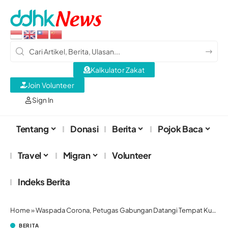
Kalkulator Zakat
Join Volunteer
Sign In
Tentang
Donasi
Berita
Pojok Baca
Travel
Migran
Volunteer
Indeks Berita
Home
»
Waspada Corona, Petugas Gabungan Datangi Tempat Kumpul PRT Asing di Hong Kong
BERITA