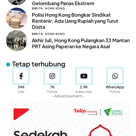
Gelombang Panas Ekstrem
BERITA
HONG KONG
Polisi Hong Kong Bongkar Sindikat
Rentenir, Ada Uang Rupiah yang Turut
Disita
BERITA
HONG KONG
Akhir Juli, Hong Kong Pulangkan 33 Mantan
PRT Asing Paperan ke Negara Asal
Tetap terhubung
34K
7K
2.9K
WhatsApp
Like
Follow
Subscribe
Follow
- Advertisement -