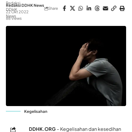
Redaksi DDHK News
Share
22 Okt 2022
88 Views
Kegelisahan
DDHK.ORG
– Kegelisahan dan kesedihan