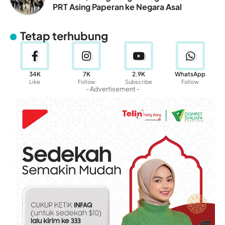
PRT Asing Paperan ke Negara Asal
Tetap terhubung
34K
7K
2.9K
WhatsApp
Like
Follow
Subscribe
Follow
- Advertisement -