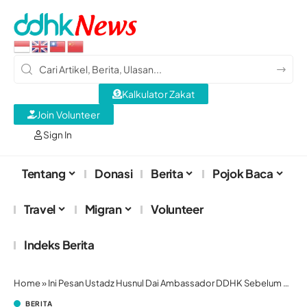
Kalkulator Zakat
Join Volunteer
Sign In
Tentang
Donasi
Berita
Pojok Baca
Travel
Migran
Volunteer
Indeks Berita
Home
»
Ini Pesan Ustadz Husnul Dai Ambassador DDHK Sebelum Pulang ke Tanah Air
BERITA