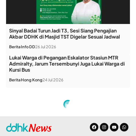
Sinyal Badai Turun Jadi T3, Sesi Siang Pengajian
Akbar DDHK di Masjid TST Digelar Sesuai Jadwal
Berita
Info DD
26 Jul 2026
Lukai Warga di Pegangan Eskalator Stasiun MTR
Admiralty, Jarum Tersembunyi Juga Lukai Warga di
Kursi Bus
Berita
Hong Kong
24 Jul 2026
Home
»
Israel Serbu Masjid di Tepi Barat Palestina yang Dihormati Yahudi, Muslim, Kristiani
BERITA
Israel Serbu Masjid di