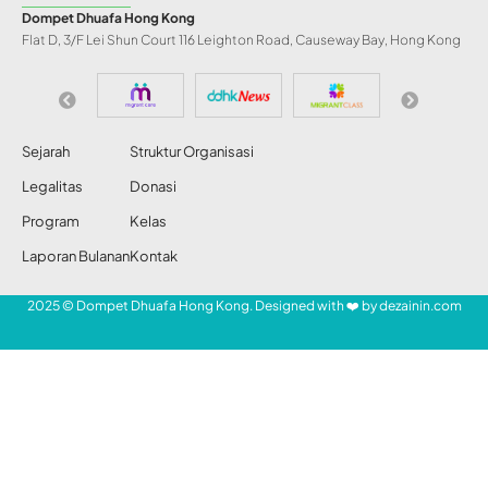
Tepi Barat Palestina
yang Dihormati
Yahudi, Muslim,
Kristiani
Abdul Razak
Share
30 Apr 2025
42 Views