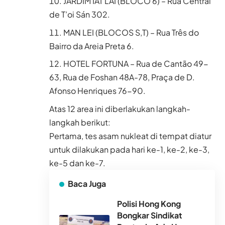
JARDIM IAT LAI (BLOCO 6) – Rua Central
de T’oi Sán 302.
MAN LEI (BLOCOS S,T) – Rua Três do
Bairro da Areia Preta 6.
HOTEL FORTUNA – Rua de Cantão 49-
63, Rua de Foshan 48A-78, Praça de D.
Afonso Henriques 76-90.
Atas 12 area ini diberlakukan langkah-
langkah berikut:
Pertama, tes asam nukleat di tempat diatur
untuk dilakukan pada hari ke-1, ke-2, ke-3,
ke-5 dan ke-7.
Baca Juga
Polisi Hong Kong
Bongkar Sindikat