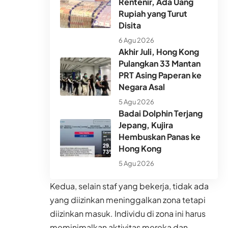
Rentenir, Ada Uang
Rupiah yang Turut
Disita
6 Agu 2026
Akhir Juli, Hong Kong
Pulangkan 33 Mantan
PRT Asing Paperan ke
Negara Asal
5 Agu 2026
Badai Dolphin Terjang
Jepang, Kujira
Hembuskan Panas ke
Hong Kong
5 Agu 2026
Kedua, selain staf yang bekerja, tidak ada
yang diizinkan meninggalkan zona tetapi
diizinkan masuk. Individu di zona ini harus
meminimalkan aktivitas mereka dan