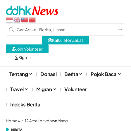
Kalkulator Zakat
Join Volunteer
Sign In
Tentang
Donasi
Berita
Pojok Baca
Travel
Migran
Volunteer
Indeks Berita
Home
»
Ini 12 Area Lockdown Macau
BERITA