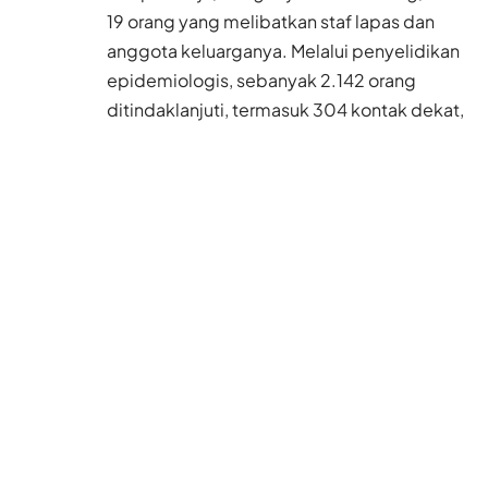
19 orang yang melibatkan staf lapas dan
anggota keluarganya. Melalui penyelidikan
epidemiologis, sebanyak 2.142 orang
ditindaklanjuti, termasuk 304 kontak dekat,
1.229 rekan perjalanan, 164 kontak
sekunder, dan kontak umum lainnya, serta
orang yang menemani.
Selain itu, penyaringan universal telah
selesai. Total, 677.000 orang telah diambil
sampelnya dan 564.000 telah ditemukan
negatif sejauh ini, terhitung 83,3% dari total
jumlah orang yang dijadikan sampel.
Baca Juga
Polisi Hong Kong
Bongkar Sindikat
Rentenir, Ada Uang