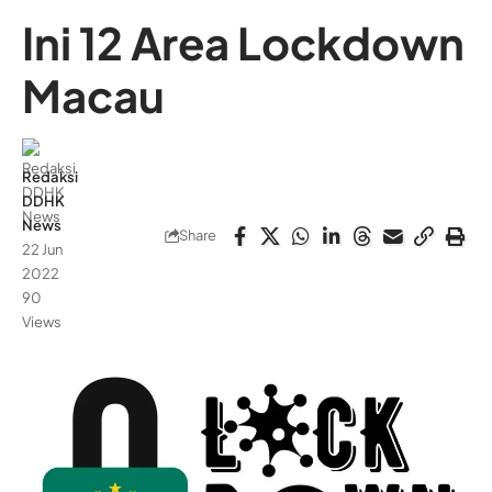
Ini 12 Area Lockdown
Macau
Redaksi
DDHK
News
Share
22 Jun
2022
90
Views