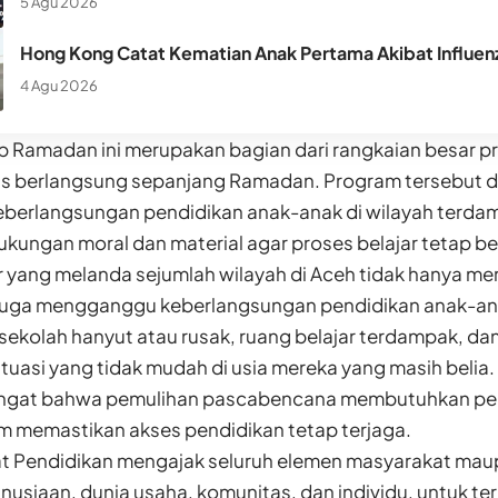
5 Agu 2026
Hong Kong Catat Kematian Anak Pertama Akibat Influen
4 Agu 2026
ib Ramadan ini merupakan bagian dari rangkaian besar 
us berlangsung sepanjang Ramadan. Program tersebut d
berlangsungan pendidikan anak-anak di wilayah terda
ungan moral dan material agar proses belajar tetap be
 yang melanda sejumlah wilayah di Aceh tidak hanya mer
juga mengganggu keberlangsungan pendidikan anak-an
sekolah hanyut atau rusak, ruang belajar terdampak, da
uasi yang tidak mudah di usia mereka yang masih belia.
ngat bahwa pemulihan pascabencana membutuhkan perh
m memastikan akses pendidikan tetap terjaga.
t Pendidikan mengajak seluruh elemen masyarakat mau
usiaan, dunia usaha, komunitas, dan individu, untuk t