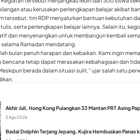
 Kegiatan tersebut menjangkau lebih dari 300 siswa sek
langan atau kerusakan perlengkapan belajar akibat banj
m tersebut, tim RDP menyalurkan bantuan kebutuhan das
t tulis, serta perlengkapan belajar lainnya. Selain itu, keg
katif dan menyenangkan untuk membangun kembali sema
n selama Ramadan mendatang.
ah bulan penuh harapan dan kebaikan. Kami ingin mem
s bencana tetap dapat merasakan kebahagiaan dan tida
 Meskipun berada dalam situasi sulit,” ujar salah satu pe
dikan.
Akhir Juli, Hong Kong Pulangkan 33 Mantan PRT Asing Pa
5 Agu 2026
Badai Dolphin Terjang Jepang, Kujira Hembuskan Panas 