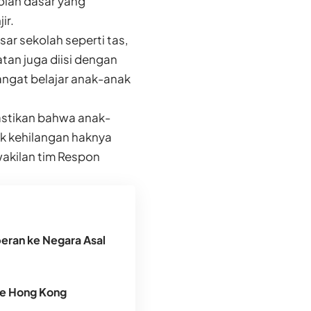
olah dasar yang
ir.
ar sekolah seperti tas,
iatan juga diisi dengan
ngat belajar anak-anak
astikan bahwa anak-
k kehilangan haknya
rwakilan tim Respon
peran ke Negara Asal
ke Hong Kong