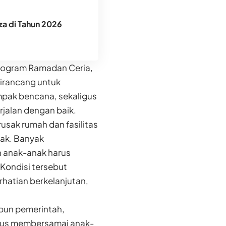
za di Tahun 2026
program Ramadan Ceria,
irancang untuk
mpak bencana, sekaligus
rjalan dengan baik.
usak rumah dan fasilitas
ak. Banyak
n anak-anak harus
 Kondisi tersebut
atian berkelanjutan,
pun pemerintah,
erus membersamai anak-