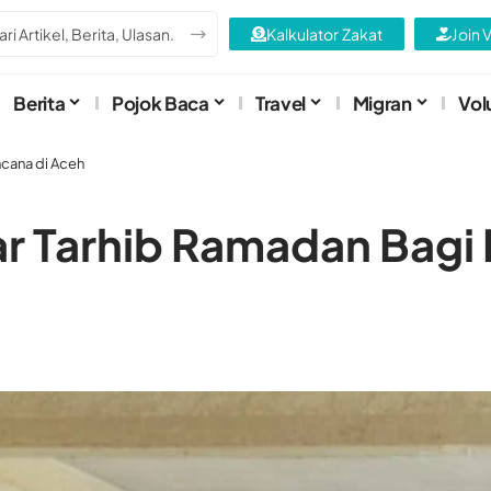
Kalkulator Zakat
Join 
Berita
Pojok Baca
Travel
Migran
Vol
cana di Aceh
r Tarhib Ramadan Bagi