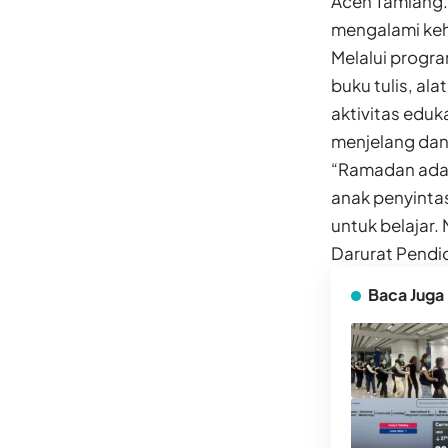
Aceh Tamiang.
mengalami kehi
Melalui progra
buku tulis, ala
aktivitas edu
menjelang da
“Ramadan adal
anak penyinta
untuk belajar.
Darurat Pendi
Baca Juga