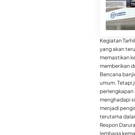
Kegiatan Tarh
yang akan ter
memastikan ke
memberikan duk
Bencana banjir
umum. Tetapi 
perlengkapan 
menghadapi sit
menjadi pengi
terutama dala
Respon Darura
lembaga keman