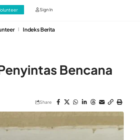
Volunteer
Sign In
unteer
Indeks Berita
 Penyintas Bencana
Share