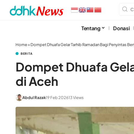
Tentang
Donasi
Home
»
Dompet Dhuafa Gelar Tarhib Ramadan Bagi Penyintas Ben
BERITA
Dompet Dhuafa Gela
di Aceh
Abdul Razak
19 Feb 2026
13 Views