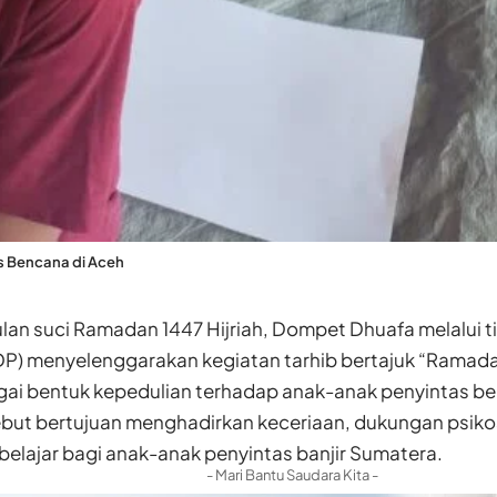
s Bencana di Aceh
an suci Ramadan 1447 Hijriah, Dompet Dhuafa melalui t
DP) menyelenggarakan kegiatan tarhib bertajuk “Ramada
gai bentuk kepedulian terhadap anak-anak penyintas ben
ebut bertujuan menghadirkan keceriaan, dukungan psikos
elajar bagi anak-anak penyintas banjir Sumatera.
- Mari Bantu Saudara Kita -