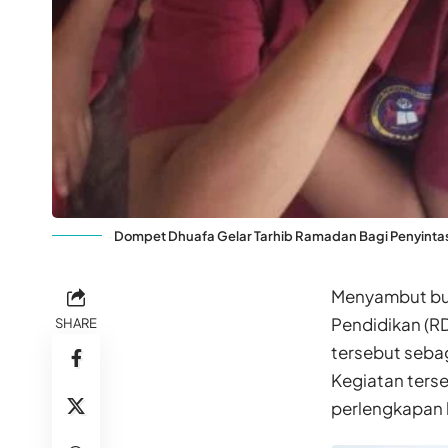
Dompet Dhuafa Gelar Tarhib Ramadan Bagi Penyinta
Menyambut bul
Pendidikan (R
SHARE
tersebut seba
Kegiatan ters
perlengkapan b