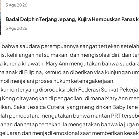
5 Agu 2026
Badai Dolphin Terjang Jepang, Kujira Hembuskan Panas 
5 Agu 2026
 bahwa saudara perempuannya sangat tertekan setelah
s, kehilangan nafsu makan, dan mengisolasi diri, dan 
 karena khawatir. Mary Ann mengatakan bahwa saudar
a anak di Filipina, kemudian diberikan visa kunjungan unt
bil menjalani proses hukum ketenagakerjaan.
okumenter yang diproduksi oleh Federasi Serikat Pekerj
Kong ditayangkan di pengadilan, di mana Mary Ann me
kan. Saksi Jessica Cutera, yang mengizinkan Baby Jane 
lah pemecatan, mengatakan bahwa mantan PRT terseb
nan dan tetap tertekan. Ia mengatakan bahwa ia juga
eluaran dan menjadi emosional saat memberikan kesak