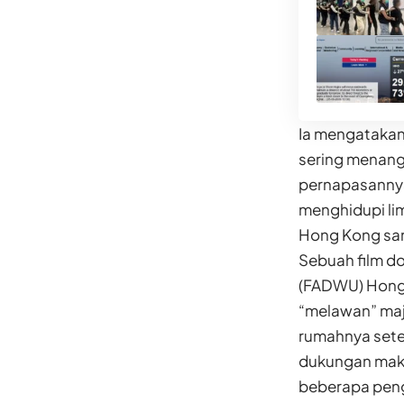
Ia mengatakan
sering menangi
pernapasannya
menghidupi lim
Hong Kong sam
Sebuah film d
(FADWU) Hong 
“melawan” maji
rumahnya sete
dukungan maka
beberapa peng