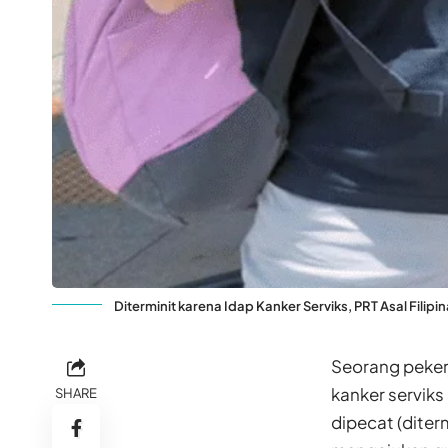
Diterminit karena Idap Kanker Serviks, PRT Asal Fili
Seorang pekerj
kanker servik
SHARE
dipecat (dite