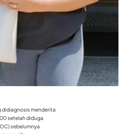
g didiagnosis menderita
000 setelah diduga
(EOC) sebelumnya