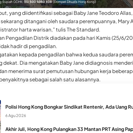
but, yang diidentifikasi sebagai Baby Jane Teodoro Alla
i sekarang ditangani oleh saudara perempuannya, Mary An
strator harta warisan,” tulis The Standard.
an Pengadilan Distrik diadakan pada hari Kamis (25/6/2
idak hadir di pengadilan.
atakan kepada pengadilan bahwa kedua saudara peremp
 dekat. Dia mengatakan Baby Jane didiagnosis menderit
 dan menerima surat pemutusan hubungan kerja beberap
enyakitnya sebagai salah satu alasannya.
Polisi Hong Kong Bongkar Sindikat Rentenir, Ada Uang Ru
6 Agu 2026
Akhir Juli, Hong Kong Pulangkan 33 Mantan PRT Asing Pa