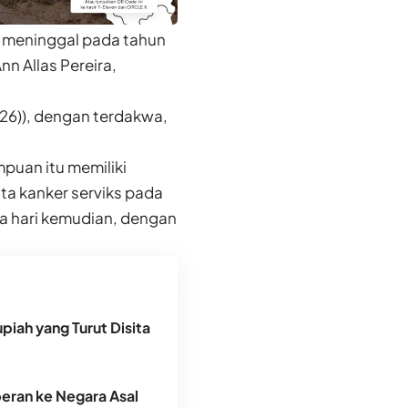
s, meninggal pada tahun
n Allas Pereira,
026)), dengan terdakwa,
uan itu memiliki
a kanker serviks pada
a hari kemudian, dengan
piah yang Turut Disita
peran ke Negara Asal