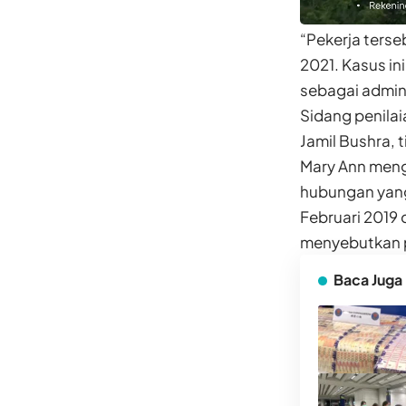
“Pekerja terse
2021. Kasus in
sebagai admini
Sidang penilai
Jamil Bushra, t
Mary Ann meng
hubungan yang
Februari 2019
menyebutkan p
Baca Juga