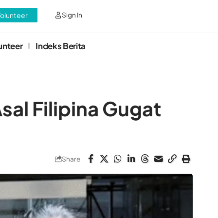
Volunteer
Sign In
unteer
Indeks Berita
sal Filipina Gugat
Share