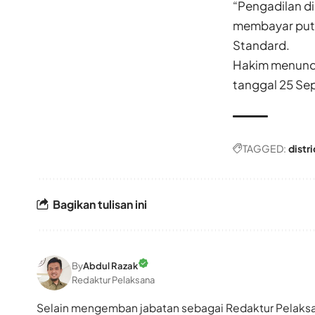
“Pengadilan d
membayar putu
Standard.
Hakim menunda
tanggal 25 Se
TAGGED:
distr
Bagikan tulisan ini
By
Abdul Razak
Redaktur Pelaksana
Selain mengemban jabatan sebagai Redaktur Pelaksan