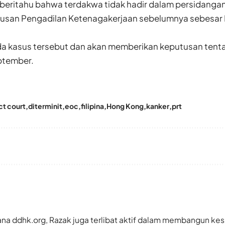
iberitahu bahwa terdakwa tidak hadir dalam persidanga
san Pengadilan Ketenagakerjaan sebelumnya sebesar 
 kasus tersebut dan akan memberikan keputusan tenta
ptember.
ict court
diterminit
eoc
filipina
Hong Kong
kanker
prt
a ddhk.org, Razak juga terlibat aktif dalam membangun kes