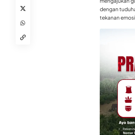
mengajukan gu
dengan tuduhan
tekanan emosi