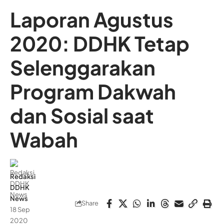
Laporan Agustus
2020: DDHK Tetap
Selenggarakan
Program Dakwah
dan Sosial saat
Wabah
Redaksi
DDHK
News
Share
18 Sep
2020