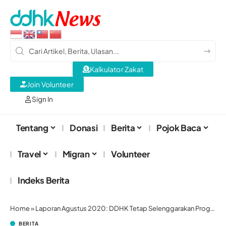
Kalkulator Zakat
Join Volunteer
Sign In
Tentang
Donasi
Berita
Pojok Baca
Travel
Migran
Volunteer
Indeks Berita
Home
»
Laporan Agustus 2020: DDHK Tetap Selenggarakan Program Dakwah dan Sosial saat Wabah
BERITA