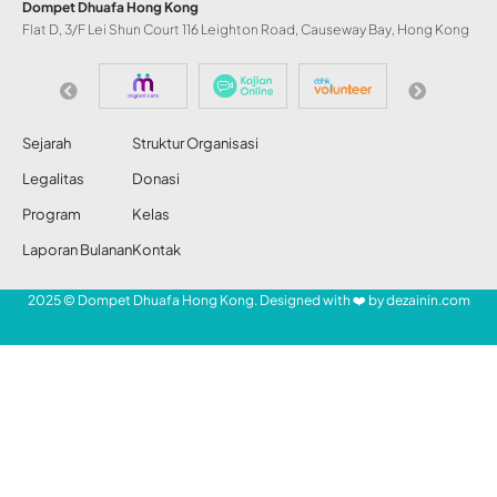
Klaim Sakit Jiwa,
Penusuk Syekh Ali
Jaber Bisa Dihukum
Mati
Redaksi DDHK News
Share
17 Sep 2020
53 Views