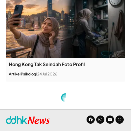
Hong Kong Tak Seindah Foto Profil
Artikel
Psikologi
24 Jul 2026
Home
»
Polisi Kesampingkan Klaim Sakit Jiwa, Penusuk Syekh Ali Jaber Bisa Dihukum Mati
BERITA
Polisi Kesampingkan