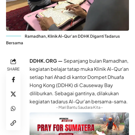
Ramadhan, Klinik Al-Qur'an DDHK Diganti Tadarus
Bersama
DDHK.ORG —
Sepanjang bulan Ramadhan,
kegiatan belajar tatap muka Klinik Al-Qur’an
SHARE
setiap hari Ahad di kantor
Dompet Dhuafa
Hong Kong
(DDHK) di Causeway Bay
diliburkan. Sebagai gantinya, dilakukan
kegiatan tadarus Al-Qur’an bersama-sama.
- Mari Bantu Saudara Kita -