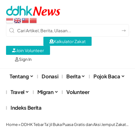
Kalkulator Zakat
Join Volunteer
Sign In
Tentang
Donasi
Berita
Pojok Baca
Travel
Migran
Volunteer
Indeks Berita
Home
»
DDHK Tebar Ta’jil Buka Puasa Gratis dan Aksi Jemput Zakat Fitrah di Hong Kong