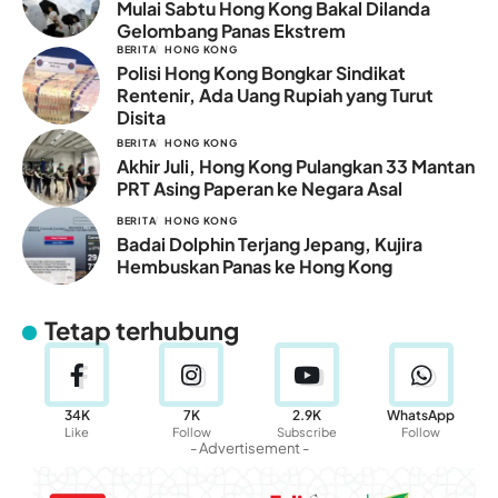
Mulai Sabtu Hong Kong Bakal Dilanda
Gelombang Panas Ekstrem
BERITA
HONG KONG
Polisi Hong Kong Bongkar Sindikat
Rentenir, Ada Uang Rupiah yang Turut
Disita
BERITA
HONG KONG
Akhir Juli, Hong Kong Pulangkan 33 Mantan
PRT Asing Paperan ke Negara Asal
BERITA
HONG KONG
Badai Dolphin Terjang Jepang, Kujira
Hembuskan Panas ke Hong Kong
Tetap terhubung
34K
7K
2.9K
WhatsApp
Like
Follow
Subscribe
Follow
- Advertisement -