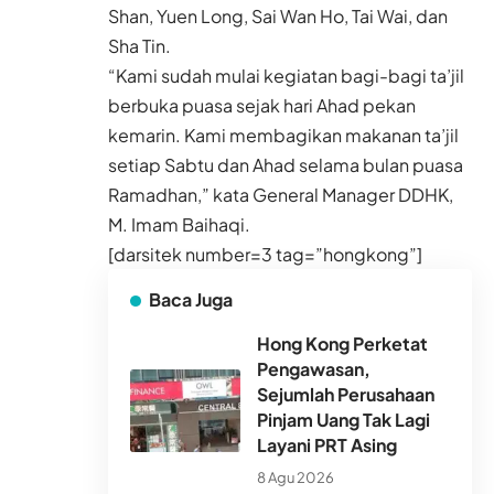
Shan, Yuen Long, Sai Wan Ho, Tai Wai, dan
Sha Tin.
“Kami sudah mulai kegiatan bagi-bagi ta’jil
berbuka puasa sejak hari Ahad pekan
kemarin. Kami membagikan makanan ta’jil
setiap Sabtu dan Ahad selama bulan puasa
Ramadhan,” kata General Manager DDHK,
M. Imam Baihaqi.
[darsitek number=3 tag=”hongkong”]
Baca Juga
Hong Kong Perketat
Pengawasan,
Sejumlah Perusahaan
Pinjam Uang Tak Lagi
Layani PRT Asing
8 Agu 2026