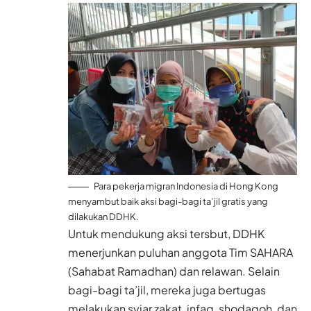
Para pekerja migran Indonesia di Hong Kong
menyambut baik aksi bagi-bagi ta’jil gratis yang
dilakukan DDHK.
Untuk mendukung aksi tersbut, DDHK
menerjunkan puluhan anggota Tim SAHARA
(Sahabat Ramadhan) dan relawan. Selain
bagi-bagi ta’jil, mereka juga bertugas
melakukan syiar zakat, infaq, shodaqoh, dan