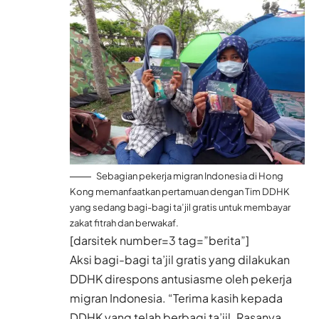
Sebagian pekerja migran Indonesia di Hong
Kong memanfaatkan pertamuan dengan Tim DDHK
yang sedang bagi-bagi ta’jil gratis untuk membayar
zakat fitrah dan berwakaf.
[darsitek number=3 tag=”berita”]
Aksi bagi-bagi ta’jil gratis yang dilakukan
DDHK direspons antusiasme oleh pekerja
migran Indonesia. “Terima kasih kepada
DDHK yang telah berbagi ta’jil. Rasanya