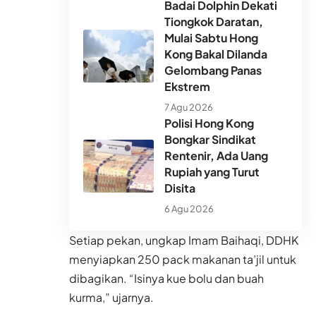
Badai Dolphin Dekati
Tiongkok Daratan,
Mulai Sabtu Hong
Kong Bakal Dilanda
Gelombang Panas
Ekstrem
7 Agu 2026
Polisi Hong Kong
Bongkar Sindikat
Rentenir, Ada Uang
Rupiah yang Turut
Disita
6 Agu 2026
Setiap pekan, ungkap Imam Baihaqi, DDHK
menyiapkan 250 pack makanan ta’jil untuk
dibagikan. “Isinya kue bolu dan buah
kurma,” ujarnya.