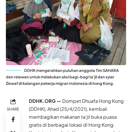
DDHK mengerahkan puluhan anggota Tim SAHARA
dan relawan untuk melakukan aksi bagi-bagi ta'jil dan syiar
Ziswaf di kalangan pekerja migran Indonesia di hong Kong.
DDHK.ORG —
Dompet Dhuafa Hong Kong
(DDHK), Ahad (25/4/2021), kembali
SHARE
membagikan makanan ta’jil buka puasa
gratis di berbagai lokasi di
Hong Kong
.