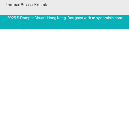
Laporan Bulanan
Kontak
2025 © Dompet Dhuafa Hong Kong. Designed with ❤️ by
dezainin.com