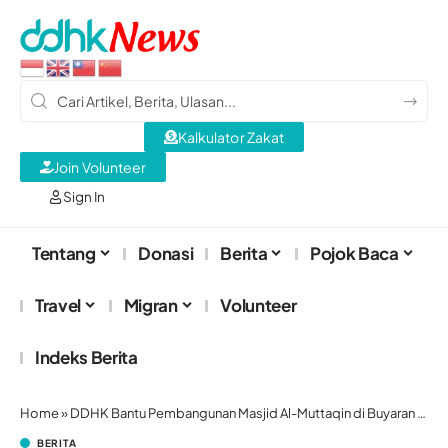
Kalkulator Zakat
Join Volunteer
Sign In
Tentang
Donasi
Berita
Pojok Baca
Travel
Migran
Volunteer
Indeks Berita
Home
»
DDHK Bantu Pembangunan Masjid Al-Muttaqin di Buyaran Semarang
BERITA