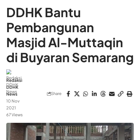
DDHK Bantu
Pembangunan
Masjid Al-Muttaqin
di Buyaran Semarang
Redaksi
DDHK
Share
News
10 Nov
2021
67 Views