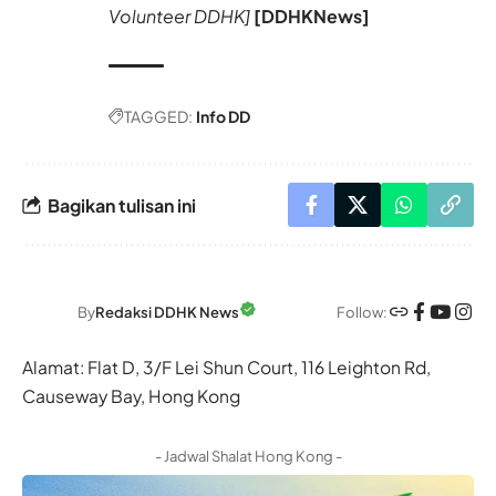
Volunteer DDHK]
[
DDHKNews]
TAGGED:
Info DD
Bagikan tulisan ini
Follow:
By
Redaksi DDHK News
Alamat: Flat D, 3/F Lei Shun Court, 116 Leighton Rd,
Causeway Bay, Hong Kong
- Jadwal Shalat Hong Kong -