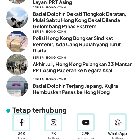
Layani PRT Asing
BERITA
HONG KONG
Badai Dolphin Dekati Tiongkok Daratan,
Mulai Sabtu Hong Kong Bakal Dilanda
Gelombang Panas Ekstrem
BERITA
HONG KONG
Polisi Hong Kong Bongkar Sindikat
Rentenir, Ada Uang Rupiah yang Turut
Disita
BERITA
HONG KONG
Akhir Juli, Hong Kong Pulangkan 33 Mantan
PRT Asing Paperan ke Negara Asal
BERITA
HONG KONG
Badai Dolphin Terjang Jepang, Kujira
Hembuskan Panas ke Hong Kong
Tetap terhubung
34K
7K
2.9K
WhatsApp
Like
Follow
Subscribe
Follow