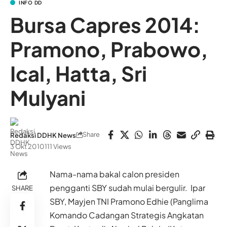
INFO DD
Bursa Capres 2014:
Pramono, Prabowo,
Ical, Hatta, Sri
Mulyani
Share
Redaksi DDHK News
3 Okt 2010
111 Views
Nama-nama bakal calon presiden
pengganti SBY sudah mulai bergulir. Ipar
SHARE
SBY, Mayjen TNI Pramono Edhie (Panglima
Komando Cadangan Strategis Angkatan