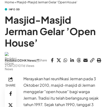
Home
»
Masjid-Masjid Jerman Gelar ’Open House’
INFO DD
Masjid-Masjid
Jerman Gelar ’Open
House’
Share
Redaksi DDHK News
2 Okt 2010
116 Views
Merayakan hari reunifikasi Jerman pada 3
Oktober 2010, masjid-masjid di Jerman
SHARE
menggelar ”open house” bagi warga
Jerman. Tradisi itu telah berlangsung sejak
tahun 1997.
Sejak tahun 1990, tanggal 3