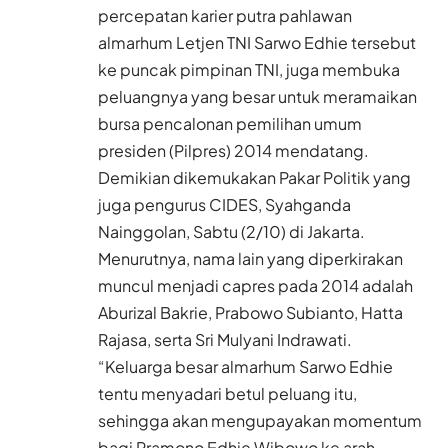
percepatan karier putra pahlawan
almarhum Letjen TNI Sarwo Edhie tersebut
ke puncak pimpinan TNI, juga membuka
peluangnya yang besar untuk meramaikan
bursa pencalonan pemilihan umum
presiden (Pilpres) 2014 mendatang.
Demikian dikemukakan Pakar Politik yang
juga pengurus CIDES, Syahganda
Nainggolan, Sabtu (2/10) di Jakarta.
Menurutnya, nama lain yang diperkirakan
muncul menjadi capres pada 2014 adalah
Aburizal Bakrie, Prabowo Subianto, Hatta
Rajasa, serta Sri Mulyani Indrawati.
“Keluarga besar almarhum Sarwo Edhie
tentu menyadari betul peluang itu,
sehingga akan mengupayakan momentum
bagi Pramono Edhie Wibowo ke arah