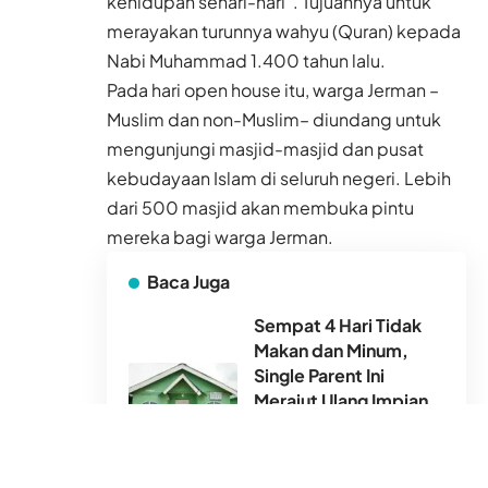
kehidupan sehari-hari”. Tujuannya untuk
merayakan turunnya wahyu (Quran) kepada
Nabi Muhammad 1.400 tahun lalu.
Pada hari open house itu, warga Jerman –
Muslim dan non-Muslim– diundang untuk
mengunjungi masjid-masjid dan pusat
kebudayaan Islam di seluruh negeri. Lebih
dari 500 masjid akan membuka pintu
mereka bagi warga Jerman.
Baca Juga
Sempat 4 Hari Tidak
Makan dan Minum,
Single Parent Ini
Merajut Ulang Impian
untuk 3 Anaknya di
Rumtara
4 Agu 2026