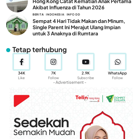
Hong Kong Catat Kematian Anak Pertama
Akibat Influenza di Tahun 2026
BERITA
INDONESIA
INFO DD
Sempat 4 Hari Tidak Makan dan Minum,
Single Parent Ini Merajut Ulang Impian
untuk 3 Anaknya di Rumtara
Tetap terhubung
34K
7K
2.9K
WhatsApp
Like
Follow
Subscribe
Follow
- Advertisement -