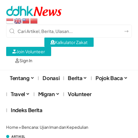
Kalkulator Zakat
Join Volunteer
Sign In
Tentang
Donasi
Berita
Pojok Baca
Travel
Migran
Volunteer
Indeks Berita
Home
»
Bencana: Ujian Iman dan Kepedulian
ARTIKEL