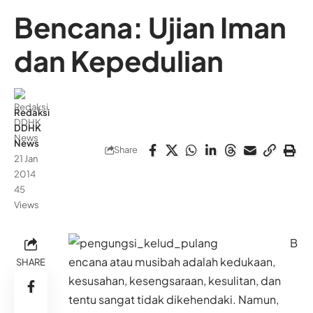
Bencana: Ujian Iman
dan Kepedulian
Redaksi
DDHK
News
Share
21 Jan
2014
45
Views
B
encana atau musibah adalah kedukaan,
SHARE
kesusahan, kesengsaraan, kesulitan, dan
tentu sangat tidak dikehendaki. Namun,