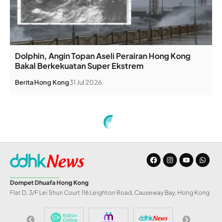
Dolphin, Angin Topan Aseli Perairan Hong Kong
Bakal Berkekuatan Super Ekstrem
Berita
Hong Kong
31 Jul 2026
Home
»
Dompet Dhuafa Gelar Layanan Medis untuk Korban Banjir Jakarta
INFO DD
Dompet Dhuafa
Gelar Layanan Medis
untuk Korban Banjir