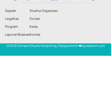
Jakarta
Share
Redaksi DDHK News
21 Jan 2014
35 Views
DDHK News, Jakarta — Dompet Dhuafa (DD)
SHARE
membuka klinik untuk menangani
kesehatan para korban banjir di Jakarta. Aksi
layanan sehat digelar di
halte Trans Jakarta
Jembatan Baru, Rawa Buaya, Cengkareng,
Jakarta Barat sejak Senin (20/1).
- Mari Bantu Saudara Kita -