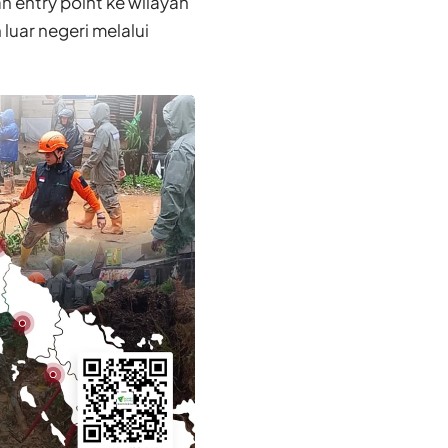
n entry point ke wilayah
luar negeri melalui