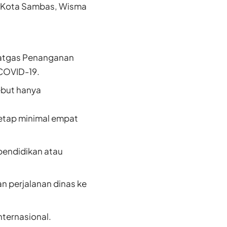
i Kota Sambas, Wisma
Satgas Penanganan
COVID-19.
ebut hanya
netap minimal empat
pendidikan atau
n perjalanan dinas ke
nternasional.