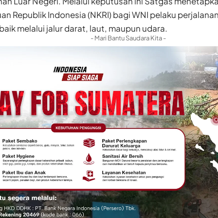
nan Luar Negeri. Melalui keputusan ini Satgas menetapka
n Republik Indonesia (NKRI) bagi WNI pelaku perjalanan 
 baik melalui jalur darat, laut, maupun udara.
- Mari Bantu Saudara Kita -