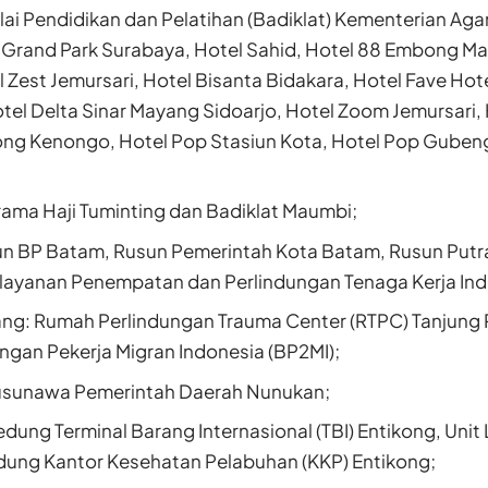
lai Pendidikan dan Pelatihan (Badiklat) Kementerian Aga
el Grand Park Surabaya, Hotel Sahid, Hotel 88 Embong M
 Zest Jemursari, Hotel Bisanta Bidakara, Hotel Fave Hote
otel Delta Sinar Mayang Sidoarjo, Hotel Zoom Jemursari,
ng Kenongo, Hotel Pop Stasiun Kota, Hotel Pop Gubeng
ama Haji Tuminting dan Badiklat Maumbi;
n BP Batam, Rusun Pemerintah Kota Batam, Rusun Putra 
elayanan Penempatan dan Perlindungan Tenaga Kerja Indo
ang: Rumah Perlindungan Trauma Center (RTPC) Tanjung 
ngan Pekerja Migran Indonesia (BP2MI);
usunawa Pemerintah Daerah Nunukan;
dung Terminal Barang Internasional (TBI) Entikong, Unit 
edung Kantor Kesehatan Pelabuhan (KKP) Entikong;