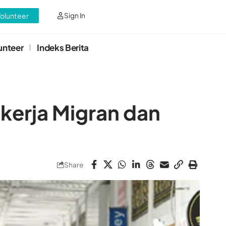
Volunteer
Sign In
unteer
Indeks Berita
kerja Migran dan
Share