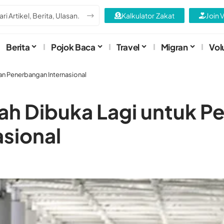
Kalkulator Zakat
Join 
Berita
Pojok Baca
Travel
Migran
Vol
an Penerbangan Internasional
h Dibuka Lagi untuk Pe
sional