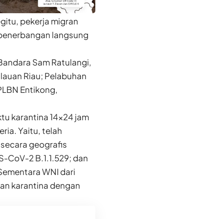
gitu, pekerja migran
n penerbangan langsung
 Bandara Sam Ratulangi,
lauan Riau; Pelabuhan
PLBN Entikong,
ktu karantina 14×24 jam
ia. Yaitu, telah
 secara geografis
S-CoV-2 B.1.1.529; dan
. Sementara WNI dari
ukan karantina dengan