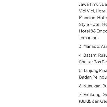
Jawa Timur, Ba
Vidi Vici, Hot
Mansion, Hotel
Style Hotel, H
Hotel 88 Embo
Jemursari;
Manado: Asr
Batam: Rusu
Shelter Pos P
Tanjung Pin
Badan Pelindu
Nunukan: R
Entikong: Ge
(ULKI), dan G