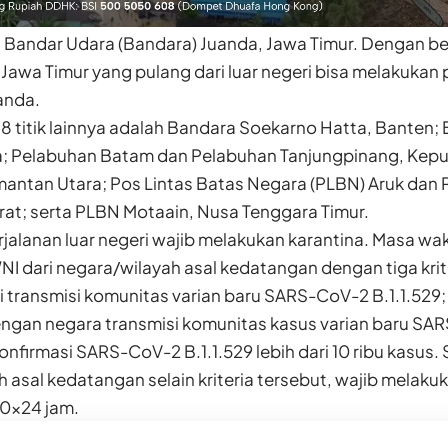
 Bandar Udara (Bandara) Juanda, Jawa Timur. Dengan be
 Jawa Timur yang pulang dari luar negeri bisa melakuka
anda.
 8 titik lainnya adalah Bandara Soekarno Hatta, Banten;
a; Pelabuhan Batam dan Pelabuhan Tanjungpinang, Kepu
mantan Utara; Pos Lintas Batas Negara (PLBN) Aruk dan 
rat; serta PLBN Motaain, Nusa Tenggara Timur.
jalanan luar negeri wajib melakukan karantina. Masa wa
NI dari negara/wilayah asal kedatangan dengan tiga kriter
transmisi komunitas varian baru SARS-CoV-2 B.1.1.529;
ngan negara transmisi komunitas kasus varian baru SAR
onfirmasi SARS-CoV-2 B.1.1.529 lebih dari 10 ribu kasus
 asal kedatangan selain kriteria tersebut, wajib melak
10×24 jam.