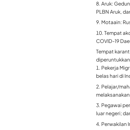
Aruk: Gedun
PLBN Aruk, da
Motaain: Ru
Tempat ako
COVID-19 Daer
Tempat karanti
diperuntukkan 
Pekerja Mig
belas hari di I
Pelajar/mah
melaksanakan t
Pegawai pem
luar negeri; da
Perwakilan I