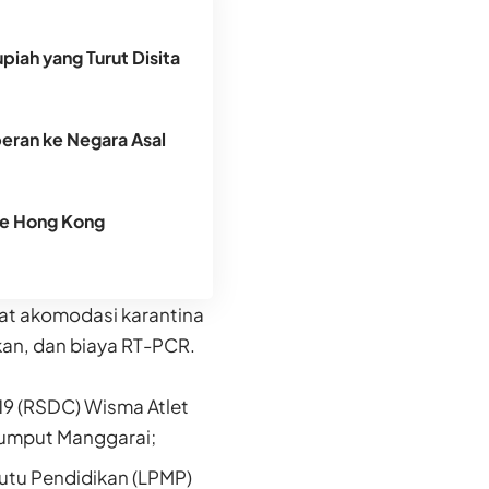
piah yang Turut Disita
peran ke Negara Asal
ke Hong Kong
pat akomodasi karantina
an, dan biaya RT-PCR.
19 (RSDC) Wisma Atlet
Rumput Manggarai;
utu Pendidikan (LPMP)