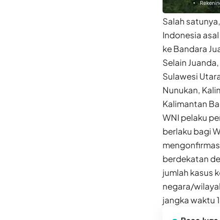
Salah satunya,
Indonesia asal
ke Bandara Ju
Selain Juanda,
Sulawesi Utar
Nunukan, Kali
Kalimantan Ba
WNI pelaku per
berlaku bagi W
mengonfirmasi 
berdekatan de
jumlah kasus k
negara/wilayah
jangka waktu 