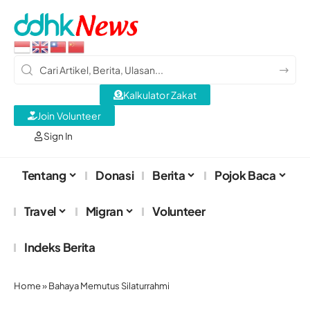
Kalkulator Zakat
Join Volunteer
Sign In
Tentang
Donasi
Berita
Pojok Baca
Travel
Migran
Volunteer
Indeks Berita
Home
»
Bahaya Memutus Silaturrahmi