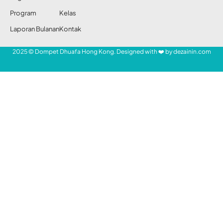
Illustrasi via iStockphoto
DDHK.ORG —
Salam merupakan bagian
dari cara penghormatan kepada sesama.
SHARE
Imam Bukhary menjelaskan bahwa orang
yang pertama kali mengucapkan salam
adalah Nabi Adam ‘Alaihissalaam kepada