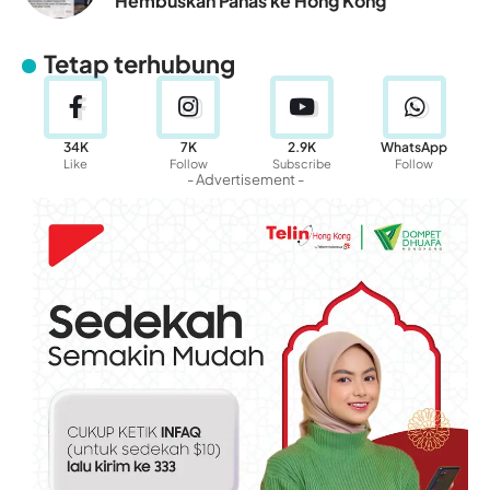
Hembuskan Panas ke Hong Kong
Tetap terhubung
34K
7K
2.9K
WhatsApp
Like
Follow
Subscribe
Follow
- Advertisement -