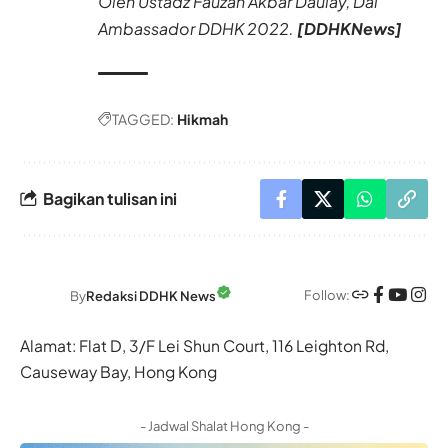
Oleh Ustadz Fauzan Akbar Daulay, Dai
Ambassador DDHK 2022.
[DDHKNews]
TAGGED:
Hikmah
Bagikan tulisan ini
Follow:
By
Redaksi DDHK News
Alamat: Flat D, 3/F Lei Shun Court, 116 Leighton Rd,
Causeway Bay, Hong Kong
- Jadwal Shalat Hong Kong -