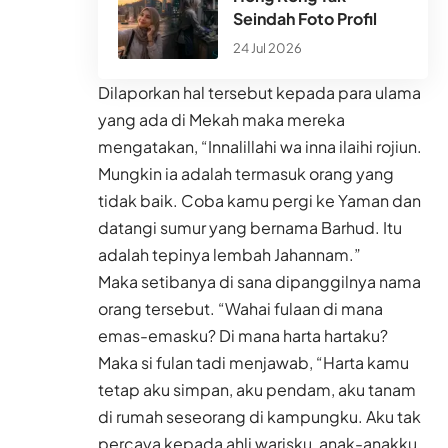
Seindah Foto Profil
24 Jul 2026
Dilaporkan hal tersebut kepada para ulama
yang ada di Mekah maka mereka
mengatakan, “Innalillahi wa inna ilaihi rojiun.
Mungkin ia adalah termasuk orang yang
tidak baik. Coba kamu pergi ke Yaman dan
datangi sumur yang bernama Barhud. Itu
adalah tepinya lembah Jahannam.”
Maka setibanya di sana dipanggilnya nama
orang tersebut. “Wahai fulaan di mana
emas-emasku? Di mana harta hartaku?
Maka si fulan tadi menjawab, “Harta kamu
tetap aku simpan, aku pendam, aku tanam
di rumah seseorang di kampungku. Aku tak
percaya kepada ahli warisku, anak-anakku.