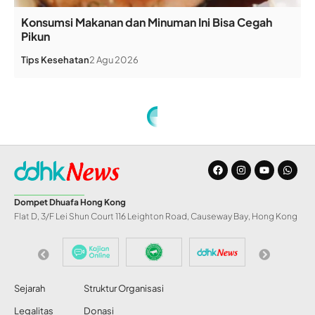
Konsumsi Makanan dan Minuman Ini Bisa Cegah
Pikun
Tips Kesehatan
2 Agu 2026
Home
»
Tertib Memberikan Salam
ARTIKEL
Tertib Memberikan
Salam
Share
Redaksi DDHK News
4 Feb 2022
74 Views