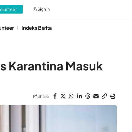
Volunteer
Sign In
unteer
Indeks Berita
as Karantina Masuk
Share