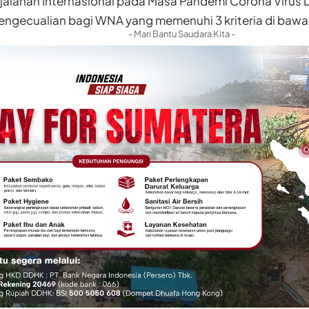
jalanan Internasional pada Masa Pandemi Corona Virus D
ngecualian bagi WNA yang memenuhi 3 kriteria di bawah
- Mari Bantu Saudara Kita -