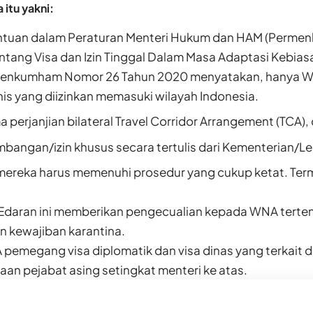
a itu yakni:
ntuan dalam Peraturan Menteri Hukum dan HAM (Perm
ntang Visa dan Izin Tinggal Dalam Masa Adaptasi Kebias
enkumham Nomor 26 Tahun 2020 menyatakan, hanya W
nis yang diizinkan memasuki wilayah Indonesia.
 perjanjian bilateral Travel Corridor Arrangement (TCA),
mbangan/izin khusus secara tertulis dari Kementerian/
 mereka harus memenuhi prosedur yang cukup ketat. Ter
Edaran ini memberikan pengecualian kepada WNA terte
n kewajiban karantina.
pemegang visa diplomatik dan visa dinas yang terkait
an pejabat asing setingkat menteri ke atas.