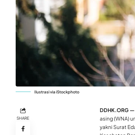
Ilustrasi via iStockphoto
DDHK.ORG —
asing (WNA) un
SHARE
yakni Surat E