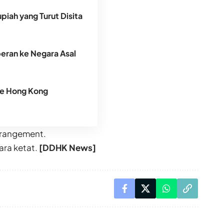
piah yang Turut Disita
peran ke Negara Asal
ke Hong Kong
rrangement.
ara ketat.
[DDHK News]