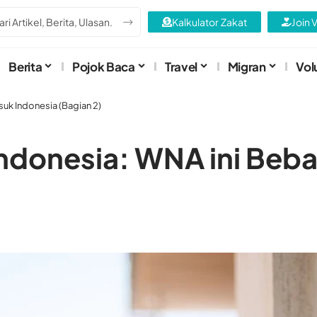
Kalkulator Zakat
Join 
Berita
Pojok Baca
Travel
Migran
Vol
suk Indonesia (Bagian 2)
 Indonesia: WNA ini Beb