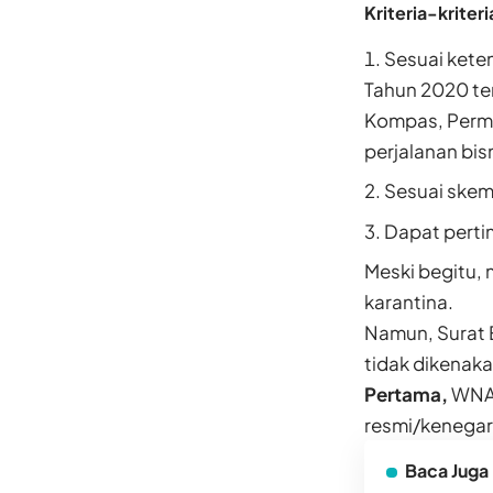
Kriteria-kriteri
Sesuai kete
Tahun 2020 te
Kompas, Perm
perjalanan bis
Sesuai skema
Dapat perti
Meski begitu,
karantina.
Namun, Surat 
tidak dikenaka
Pertama,
WNA 
resmi/kenegara
Baca Juga