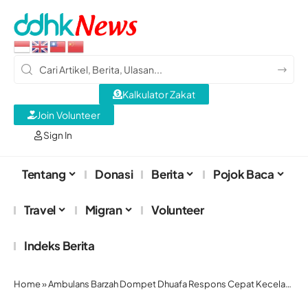
Kalkulator Zakat
Join Volunteer
Sign In
Tentang
Donasi
Berita
Pojok Baca
Travel
Migran
Volunteer
Indeks Berita
Home
»
Ambulans Barzah Dompet Dhuafa Respons Cepat Kecelakaan Maut Gerbang Tol Ciawi 2