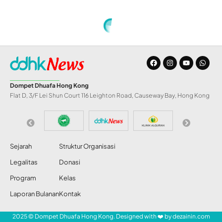
Dompet Dhuafa Hong Kong
Flat D, 3/F Lei Shun Court 116 Leighton Road, Causeway Bay, Hong Kong
Sejarah
Struktur Organisasi
Legalitas
Donasi
Program
Kelas
Laporan Bulanan
Kontak
2025 © Dompet Dhuafa Hong Kong. Designed with ❤️ by
dezainin.com