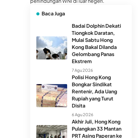
perlindungan WNI di luar negeri.
Baca Juga
Badai Dolphin Dekati
Tiongkok Daratan,
Mulai Sabtu Hong
Kong Bakal Dilanda
Gelombang Panas
Ekstrem
7 Agu 2026
Polisi Hong Kong
Bongkar Sindikat
Rentenir, Ada Uang
Rupiah yang Turut
Disita
6 Agu 2026
Akhir Juli, Hong Kong
Pulangkan 33 Mantan
PRT Asing Paperan ke