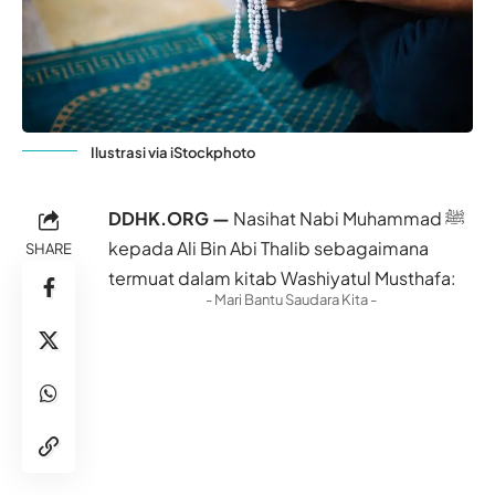
Ilustrasi via iStockphoto
DDHK.ORG —
Nasihat Nabi Muhammad ﷺ
kepada Ali Bin Abi Thalib sebagaimana
SHARE
termuat dalam kitab Washiyatul Musthafa:
- Mari Bantu Saudara Kita -