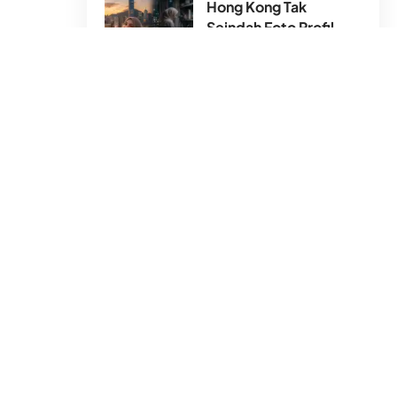
Hong Kong Tak
Seindah Foto Profil
24 Jul 2026
Shalat merupakan tiang agama, dan
amalan yang akan pertama dihisab.
Ada keutamaan shalat berjamaah yang
sangat luar biasa.
صَلَاةُ الْجَمَا عَةِ أَفْضَلُ مِنْ صَلَاةِ الْفَذِّ بِسَبْعٍ وَ
عِسْرِيْنَ دَرَجَةً
Jamaah mempunyai makna
kebersamaan, silaturahim, dan persatuan.
Kedua,
berkumpul dengan para ulama.
Ulama merupakan figur otoritatif yang
meguasai agama dan mau mengamalkan
keilmuannya, serta sosok yang takut