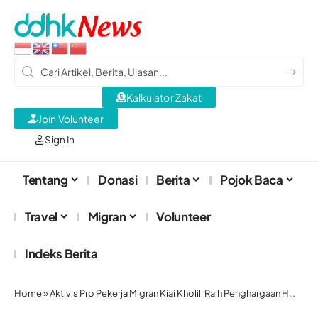
Kalkulator Zakat
Join Volunteer
Sign In
Tentang
Donasi
Berita
Pojok Baca
Travel
Migran
Volunteer
Indeks Berita
Home
»
Aktivis Pro Pekerja Migran Kiai Kholili Raih Penghargaan HWPA dari Kemenlu