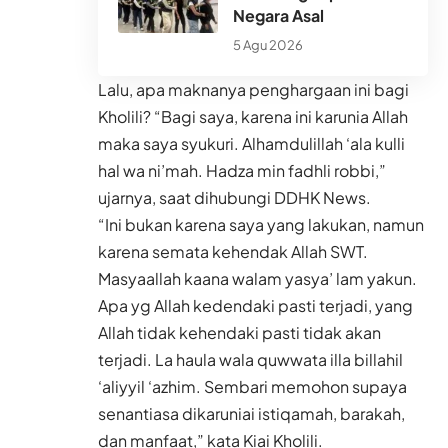
Negara Asal
5 Agu 2026
Lalu, apa maknanya penghargaan ini bagi
Kholili? “Bagi saya, karena ini karunia Allah
maka saya syukuri. Alhamdulillah ‘ala kulli
hal wa ni’mah. Hadza min fadhli robbi,”
ujarnya, saat dihubungi DDHK News.
“Ini bukan karena saya yang lakukan, namun
karena semata kehendak Allah SWT.
Masyaallah kaana walam yasya’ lam yakun.
Apa yg Allah kedendaki pasti terjadi, yang
Allah tidak kehendaki pasti tidak akan
terjadi. La haula wala quwwata illa billahil
‘aliyyil ‘azhim. Sembari memohon supaya
senantiasa dikaruniai istiqamah, barakah,
dan manfaat,” kata Kiai Kholili.