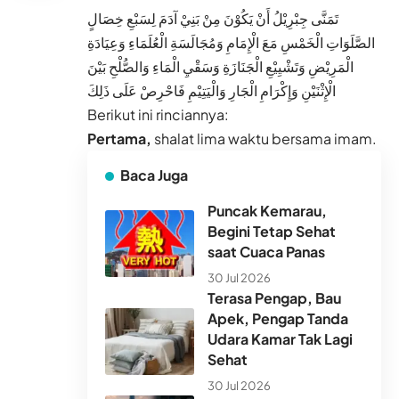
تَمَنَّى جِبْرِيْلُ أَنْ يَكُوْنَ مِنْ بَنِيْ آدَمَ لِسَبْعِ خِصَالٍ
الصَّلَوَاتِ الْخَمْسِ مَعَ الْإِمَامِ وَمُجَالَسَةِ الْعُلَمَاءِ وَعِيَادَةِ
الْمَرِيْضِ وَتَشْيِيْعِ الْجَنَازَةِ وَسَقْيِ الْمَاءِ وَالصُّلْحِ بَيْنَ
الْإِثْنَيْنِ وَإِكْرَامِ الْجَارِ وَالْيَتِيْمِ فَاحْرِصْ عَلَى ذَلِكَ
Berikut ini rinciannya:
Pertama,
shalat lima waktu bersama imam.
Baca Juga
Puncak Kemarau,
Begini Tetap Sehat
saat Cuaca Panas
30 Jul 2026
Terasa Pengap, Bau
Apek, Pengap Tanda
Udara Kamar Tak Lagi
Sehat
30 Jul 2026