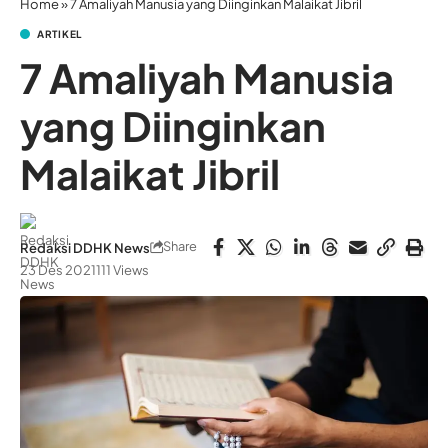
Home
»
7 Amaliyah Manusia yang Diinginkan Malaikat Jibril
ARTIKEL
7 Amaliyah Manusia
yang Diinginkan
Malaikat Jibril
Share
Redaksi DDHK News
23 Des 2021
111 Views