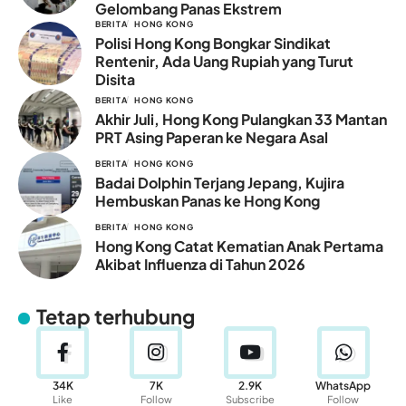
Gelombang Panas Ekstrem
BERITA
HONG KONG
Polisi Hong Kong Bongkar Sindikat
Rentenir, Ada Uang Rupiah yang Turut
Disita
BERITA
HONG KONG
Akhir Juli, Hong Kong Pulangkan 33 Mantan
PRT Asing Paperan ke Negara Asal
BERITA
HONG KONG
Badai Dolphin Terjang Jepang, Kujira
Hembuskan Panas ke Hong Kong
BERITA
HONG KONG
Hong Kong Catat Kematian Anak Pertama
Akibat Influenza di Tahun 2026
Tetap terhubung
34K
7K
2.9K
WhatsApp
Like
Follow
Subscribe
Follow