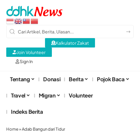
Kalkulator Zakat
Join Volunteer
Sign In
Tentang
Donasi
Berita
Pojok Baca
Travel
Migran
Volunteer
Indeks Berita
Home
»
Adab Bangun dari Tidur