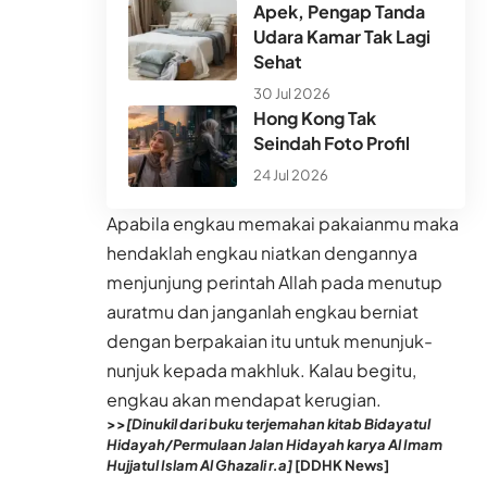
Apek, Pengap Tanda
Udara Kamar Tak Lagi
Sehat
30 Jul 2026
Hong Kong Tak
Seindah Foto Profil
24 Jul 2026
Apabila engkau memakai pakaianmu maka
hendaklah engkau niatkan dengannya
menjunjung perintah Allah pada menutup
auratmu dan janganlah engkau berniat
dengan berpakaian itu untuk menunjuk-
nunjuk kepada makhluk. Kalau begitu,
engkau akan mendapat kerugian.
>>
[Dinukil dari buku terjemahan kitab Bidayatul
Hidayah/Permulaan Jalan Hidayah karya Al Imam
Hujjatul Islam Al Ghazali r.a]
[DDHK News]