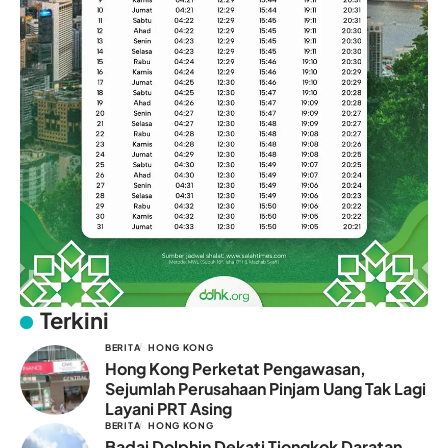
Terkini
BERITA
HONG KONG
Hong Kong Perketat Pengawasan,
Sejumlah Perusahaan Pinjam Uang Tak Lagi
Layani PRT Asing
BERITA
HONG KONG
Badai Dolphin Dekati Tiongkok Daratan,