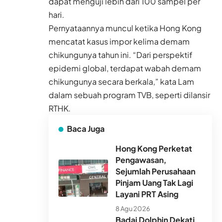
dapat menguji lebih dari 100 sampel per
hari.
Pernyataannya muncul ketika Hong Kong
mencatat kasus impor kelima demam
chikungunya tahun ini. “Dari perspektif
epidemi global, terdapat wabah demam
chikungunya secara berkala,” kata Lam
dalam sebuah program TVB, seperti dilansir
RTHK.
Baca Juga
Hong Kong Perketat
Pengawasan,
Sejumlah Perusahaan
Pinjam Uang Tak Lagi
Layani PRT Asing
8 Agu 2026
Badai Dolphin Dekati