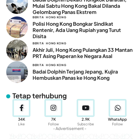
Mulai Sabtu Hong Kong Bakal Dilanda
Gelombang Panas Ekstrem
BERITA
HONG KONG
Polisi Hong Kong Bongkar Sindikat
Rentenir, Ada Uang Rupiah yang Turut
Disita
BERITA
HONG KONG
Akhir Juli, Hong Kong Pulangkan 33 Mantan
PRT Asing Paperan ke Negara Asal
BERITA
HONG KONG
Badai Dolphin Terjang Jepang, Kujira
Hembuskan Panas ke Hong Kong
Tetap terhubung
34K
7K
2.9K
WhatsApp
Like
Follow
Subscribe
Follow
- Advertisement -