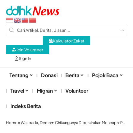
Kalkulator Zakat
Join Volunteer
Sign In
Tentang
Donasi
Berita
Pojok Baca
Travel
Migran
Volunteer
Indeks Berita
Home
»
Waspada, Demam Chikungunya Diperkirakan Mencapai Puncak Tahun Ini