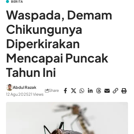
BERITA
Waspada, Demam
Chikungunya
Diperkirakan
Mencapai Puncak
Tahun Ini
Abdul Razak
Share
12 Agu 2025
21 Views