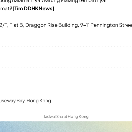
pung halaman, ya Warung Malang tempatnya!
mati!
[Tim DDHKNews]
 2/F, Flat B, Draggon Rise Building, 9-11 Pennington St
 Causeway Bay, Hong Kong
- Jadwal Shalat Hong Kong -