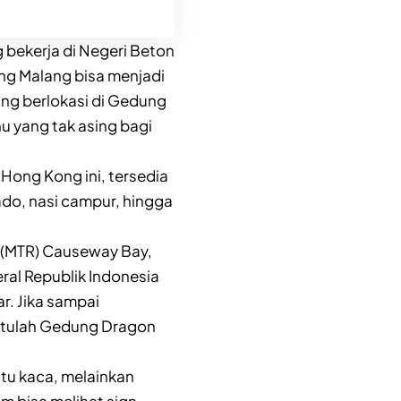
bekerja di Negeri Beton
ung Malang bisa menjadi
ang berlokasi di Gedung
 yang tak asing bagi
 Hong Kong ini, tersedia
o, nasi campur, hingga
a (MTR) Causeway Bay,
eral Republik Indonesia
r. Jika sampai
itulah Gedung Dragon
ntu kaca, melainkan