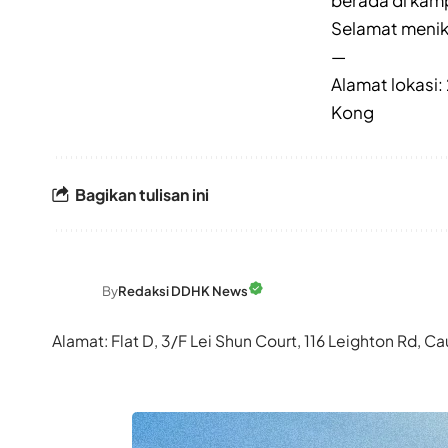
berada di kam
Selamat menik
—
Alamat lokasi:
Kong
Bagikan tulisan ini
By
Redaksi DDHK News
Alamat: Flat D, 3/F Lei Shun Court, 116 Leighton Rd,