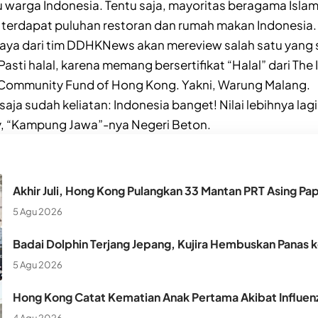
bu warga Indonesia. Tentu saja, mayoritas beragama Islam
terdapat puluhan restoran dan rumah makan Indonesia. 
 saya dari tim DDHKNews akan mereview salah satu yang
Pasti halal, karena memang bersertifikat “Halal” dari The
c Community Fund of Hong Kong. Yakni, Warung Malang.
aja sudah keliatan: Indonesia banget! Nilai lebihnya lagi
, “Kampung Jawa”-nya Negeri Beton.
Akhir Juli, Hong Kong Pulangkan 33 Mantan PRT Asing Pa
5 Agu 2026
Badai Dolphin Terjang Jepang, Kujira Hembuskan Panas 
5 Agu 2026
Hong Kong Catat Kematian Anak Pertama Akibat Influen
4 Agu 2026