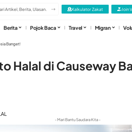
Kalkulator Zakat
Join 
Berita
Pojok Baca
Travel
Migran
Vol
sia Banget!
o Halal di Causeway Ba
LAL
- Mari Bantu Saudara Kita -