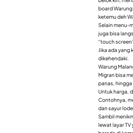
belok kiri, me
board Warung M
ketemu deh W
Selain menu-m
juga bisa lang
“touch screen”
Jika ada yang 
dikehendaki.
Warung Malang
Migran bisa m
panas, hingga
Untuk harga, d
Contohnya, me
dan sayur lode
Sambil menikma
lewat layar TV