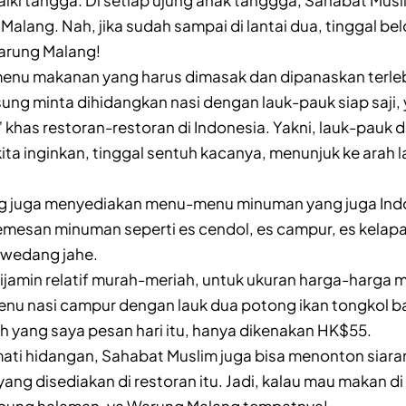
naiki tangga. Di setiap ujung anak tanggga, Sahabat Musl
alang. Nah, jika sudah sampai di lantai dua, tinggal belo
arung Malang!
enu makanan yang harus dimasak dan dipanaskan terleb
sung minta dihidangkan nasi dengan lauk-pauk siap saji,
 khas restoran-restoran di Indonesia. Yakni, lauk-pauk d
kita inginkan, tinggal sentuh kacanya, menunjuk ke arah
 juga menyediakan menu-menu minuman yang juga Ind
emesan minuman seperti es cendol, es campur, es kelapa
 wedang jahe.
ijamin relatif murah-meriah, untuk ukuran harga-harga
nu nasi campur dengan lauk dua potong ikan tongkol b
h yang saya pesan hari itu, hanya dikenakan HK$55.
ti hidangan, Sahabat Muslim juga bisa menonton siaran 
 yang disediakan di restoran itu. Jadi, kalau mau makan d