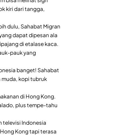
im bisa melihat sign
k kiri dari tangga,
ih dulu, Sahabat Migran
 yang dapat dipesan ala
ipajang di etalase kaca.
 lauk-pauk yang
onesia banget! Sahabat
 muda, kopi tubruk
 makanan di Hong Kong.
alado, plus tempe-tahu
televisi Indonesia
i Hong Kong tapi terasa