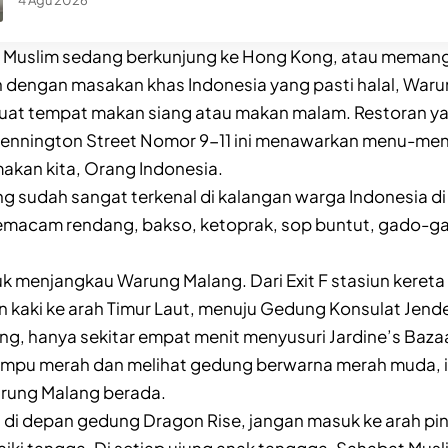
 Muslim sedang berkunjung ke Hong Kong, atau memang 
n dengan masakan khas Indonesia yang pasti halal, War
 buat tempat makan siang atau makan malam. Restoran y
Pennington Street Nomor 9-11 ini menawarkan menu-menu
makan kita, Orang Indonesia.
ng sudah sangat terkenal di kalangan warga Indonesia di
acam rendang, bakso, ketoprak, sop buntut, gado-gad
tuk menjangkau Warung Malang. Dari Exit F stasiun keret
an kaki ke arah Timur Laut, menuju Gedung Konsulat Jend
ng, hanya sekitar empat menit menyusuri Jardine’s Bazaa
mpu merah dan melihat gedung berwarna merah muda, 
arung Malang berada.
a di depan gedung Dragon Rise, jangan masuk ke arah pi