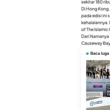
sekitar 180 ri
Di Hong Kong, 
pada edisi ini
kehalalannya. 
of The Islami
Dari Namanya s
Causeway Bay
Baca Juga