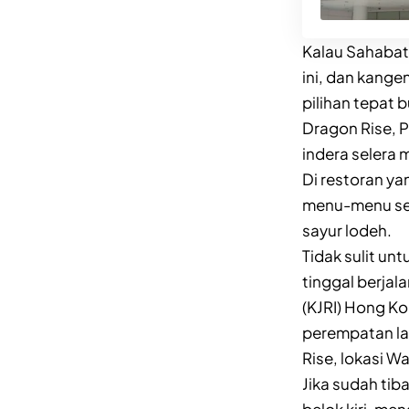
Kalau Sahabat
ini, dan kange
pilihan tepat
Dragon Rise, 
indera selera 
Di restoran ya
menu-menu sem
sayur lodeh.
Tidak sulit un
tinggal berjal
(KJRI) Hong Ko
perempatan la
Rise, lokasi W
Jika sudah tib