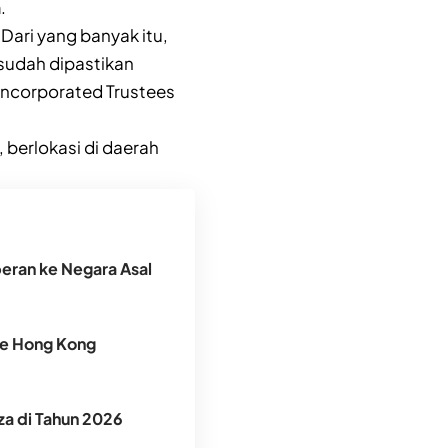
.
Dari yang banyak itu,
 sudah dipastikan
 Incorporated Trustees
, berlokasi di daerah
peran ke Negara Asal
ke Hong Kong
za di Tahun 2026