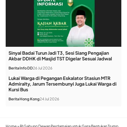
Sinyal Badai Turun Jadi T3, Sesi Siang Pengajian
Akbar DDHK di Masjid TST Digelar Sesuai Jadwal
Berita
Info DD
26 Jul 2026
Lukai Warga di Pegangan Eskalator Stasiun MTR
Admiralty, Jarum Tersembunyi Juga Lukai Warga di
Kursi Bus
Berita
Hong Kong
24 Jul 2026
Home
»
RI Gabung Dewan Perdamaian untuk Gaza Bentukan Trump