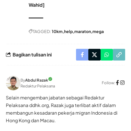
Wahid]
TAGGED:
10km
help
maraton
mega
Bagikan tulisan ini
By
Abdul Razak
Follow:
Redaktur Pelaksana
Selain mengemban jabatan sebagai Redaktur
Pelaksana ddhk.org, Razak juga terlibat aktif dalam
membangun kesadaran pekerja migran Indonesia di
Hong Kong dan Macau.