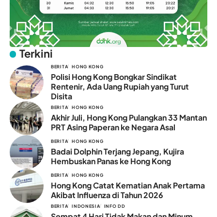
Terkini
BERITA
HONG KONG
Polisi Hong Kong Bongkar Sindikat
Rentenir, Ada Uang Rupiah yang Turut
Disita
BERITA
HONG KONG
Akhir Juli, Hong Kong Pulangkan 33 Mantan
PRT Asing Paperan ke Negara Asal
BERITA
HONG KONG
Badai Dolphin Terjang Jepang, Kujira
Hembuskan Panas ke Hong Kong
BERITA
HONG KONG
Hong Kong Catat Kematian Anak Pertama
Akibat Influenza di Tahun 2026
BERITA
INDONESIA
INFO DD
Sempat 4 Hari Tidak Makan dan Minum,