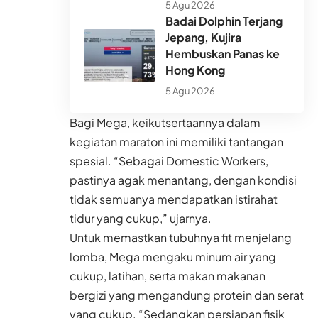
5 Agu 2026
Badai Dolphin Terjang
Jepang, Kujira
Hembuskan Panas ke
Hong Kong
5 Agu 2026
Bagi Mega, keikutsertaannya dalam
kegiatan maraton ini memiliki tantangan
spesial. “Sebagai Domestic Workers,
pastinya agak menantang, dengan kondisi
tidak semuanya mendapatkan istirahat
tidur yang cukup,” ujarnya.
Untuk memastkan tubuhnya fit menjelang
lomba, Mega mengaku minum air yang
cukup, latihan, serta makan makanan
bergizi yang mengandung protein dan serat
yang cukup. “Sedangkan persiapan fisik