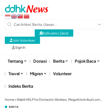
Kalkulator Zakat
Join Volunteer
Sign In
Tentang
Donasi
Berita
Pojok Baca
Travel
Migran
Volunteer
Indeks Berita
Home
»
Wakili HELP for Domestic Workers, Mega Kristin Ikuti Lomba Marathon Hong Kong 2026
BERITA