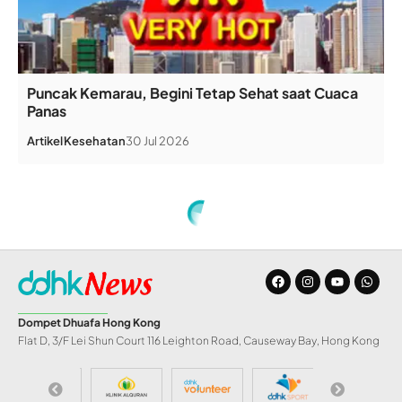
Puncak Kemarau, Begini Tetap Sehat saat Cuaca
Panas
Artikel
Kesehatan
30 Jul 2026
Home
»
LKT DDHK Siap Kembangkan Thibun Nabawi
INFO DD
LKT DDHK Siap
Kembangkan Thibun
Nabawi