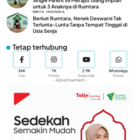
Single Parent Ini Merajut Ulang Impian
untuk 3 Anaknya di Rumtara
BERITA
INDONESIA
Berkat Rumtara, Nenek Deswarni Tak
Terlunta-Lunta Tanpa Tempat Tinggal di
Usia Senja
Tetap terhubung
34K
7K
2.9K
WhatsApp
Like
Follow
Subscribe
Follow
- Advertisement -