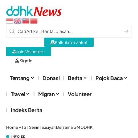
Kalkulator Zakat
Join Volunteer
Sign In
Tentang
Donasi
Berita
Pojok Baca
Travel
Migran
Volunteer
Indeks Berita
Home
»
TST Senin Tausiyah Bersama GM DDHK
INFO DD