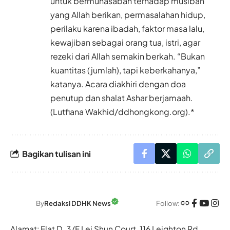
untuk bermuhasabah terhadap musibah
yang Allah berikan, permasalahan hidup,
perilaku karena ibadah, faktor masa lalu,
kewajiban sebagai orang tua, istri, agar
rezeki dari Allah semakin berkah. “Bukan
kuantitas (jumlah), tapi keberkahanya,”
katanya. Acara diakhiri dengan doa
penutup dan shalat Ashar berjamaah.
(Lutfiana Wakhid/ddhongkong.org).*
Bagikan tulisan ini
Follow:
By
Redaksi DDHK News
Alamat: Flat D, 3/F Lei Shun Court, 116 Leighton Rd,