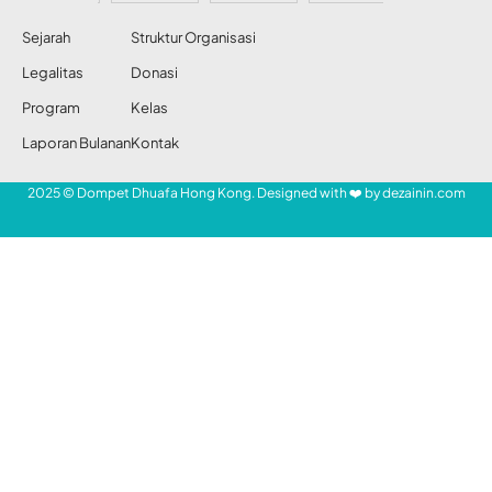
Share
Redaksi DDHK News
29 Jan 2012
68 Views
SHARE
Layanan Kesehatan Terpadu (LKT) –salah
satu unit pelaksana Dompet Dhuafa Hong
Kong (DDHK)— siap mengembangkan
sistem pengobatan cara Rasul (Thibun
Nabawi) secara herbal dan edukasi Thibun