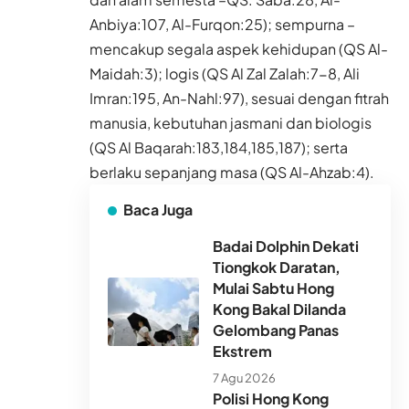
Anbiya:107, Al-Furqon:25); sempurna –
mencakup segala aspek kehidupan (QS Al-
Maidah:3); logis (QS Al Zal Zalah:7-8, Ali
Imran:195, An-Nahl:97), sesuai dengan fitrah
manusia, kebutuhan jasmani dan biologis
(QS Al Baqarah:183,184,185,187); serta
berlaku sepanjang masa (QS Al-Ahzab:4).
Baca Juga
Badai Dolphin Dekati
Tiongkok Daratan,
Mulai Sabtu Hong
Kong Bakal Dilanda
Gelombang Panas
Ekstrem
7 Agu 2026
Polisi Hong Kong