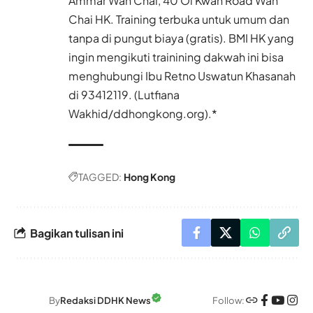
Ammar Wan Chai, 40 Oi Kwan Road Wan
Chai HK. Training terbuka untuk umum dan
tanpa di pungut biaya (gratis). BMI HK yang
ingin mengikuti trainining dakwah ini bisa
menghubungi Ibu Retno Uswatun Khasanah
di 93412119. (Lutfiana
Wakhid/ddhongkong.org).*
TAGGED:
Hong Kong
Bagikan tulisan ini
Follow:
By
Redaksi DDHK News