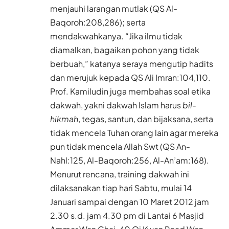
menjauhi larangan mutlak (QS Al-
Baqoroh:208,286); serta
mendakwahkanya. “Jika ilmu tidak
diamalkan, bagaikan pohon yang tidak
berbuah,” katanya seraya mengutip hadits
dan merujuk kepada QS Ali Imran:104,110.
Prof. Kamiludin juga membahas soal etika
dakwah, yakni dakwah Islam harus
bil-
hikmah
, tegas, santun, dan bijaksana, serta
tidak mencela Tuhan orang lain agar mereka
pun tidak mencela Allah Swt (QS An-
Nahl:125, Al-Baqoroh:256, Al-An’am:168).
Menurut rencana, training dakwah ini
dilaksanakan tiap hari Sabtu, mulai 14
Januari sampai dengan 10 Maret 2012 jam
2.30 s.d. jam 4.30 pm di Lantai 6 Masjid