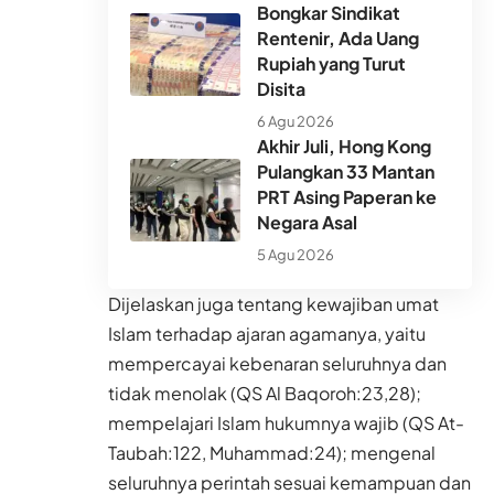
Bongkar Sindikat
Rentenir, Ada Uang
Rupiah yang Turut
Disita
6 Agu 2026
Akhir Juli, Hong Kong
Pulangkan 33 Mantan
PRT Asing Paperan ke
Negara Asal
5 Agu 2026
Dijelaskan juga tentang kewajiban umat
Islam terhadap ajaran agamanya, yaitu
mempercayai kebenaran seluruhnya dan
tidak menolak (QS Al Baqoroh:23,28);
mempelajari Islam hukumnya wajib (QS At-
Taubah:122, Muhammad:24); mengenal
seluruhnya perintah sesuai kemampuan dan