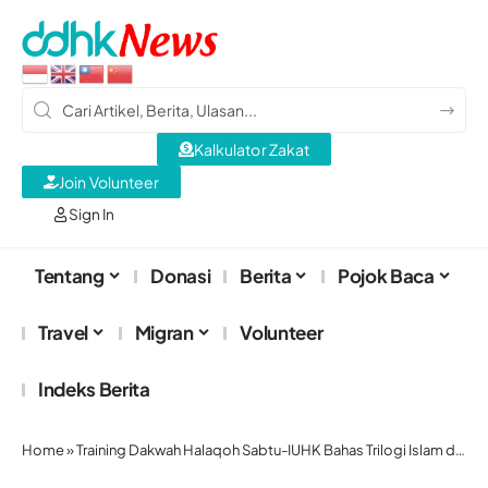
Kalkulator Zakat
Join Volunteer
Sign In
Tentang
Donasi
Berita
Pojok Baca
Travel
Migran
Volunteer
Indeks Berita
Home
»
Training Dakwah Halaqoh Sabtu-IUHK Bahas Trilogi Islam dan Etika Dakwah