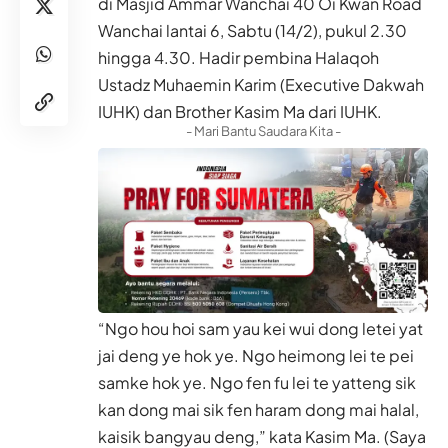
di Masjid Ammar Wanchai 40 Oi Kwan Road
Wanchai lantai 6, Sabtu (14/2), pukul 2.30
hingga 4.30. Hadir pembina Halaqoh
Ustadz Muhaemin Karim (Executive Dakwah
IUHK) dan Brother Kasim Ma dari IUHK.
- Mari Bantu Saudara Kita -
“Ngo hou hoi sam yau kei wui dong letei yat
jai deng ye hok ye. Ngo heimong lei te pei
samke hok ye. Ngo fen fu lei te yatteng sik
kan dong mai sik fen haram dong mai halal,
kaisik bangyau deng,” kata Kasim Ma. (Saya