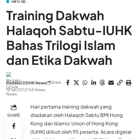
INFO DD
Training Dakwah
Halaqoh Sabtu-IUHK
Bahas Trilogi Islam
dan Etika Dakwah
Share
Redaksi DDHK News
16 Jan 2012
134 Views
Hari pertama training dakwah yang
diadakan oleh Halaqoh Sabtu BMI Hong
SHARE
Kong dan Islamic Union of Hong Kong
(IUHK) diikuti oleh 95 peserta. Acara digelar