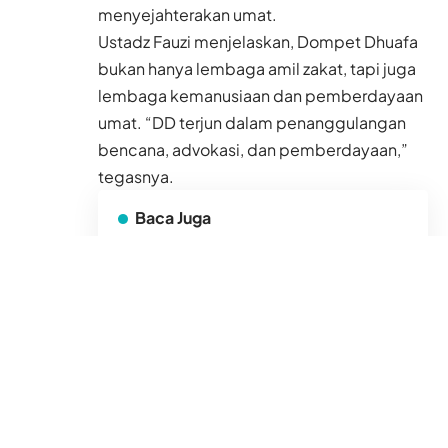
menyejahterakan umat.
Ustadz Fauzi menjelaskan, Dompet Dhuafa
bukan hanya lembaga amil zakat, tapi juga
lembaga kemanusiaan dan pemberdayaan
umat. “DD terjun dalam penanggulangan
bencana, advokasi, dan pemberdayaan,”
tegasnya.
Baca Juga
Badai Dolphin Dekati
Tiongkok Daratan,
Mulai Sabtu Hong
Kong Bakal Dilanda
Gelombang Panas
Ekstrem
7 Agu 2026
Polisi Hong Kong
Bongkar Sindikat