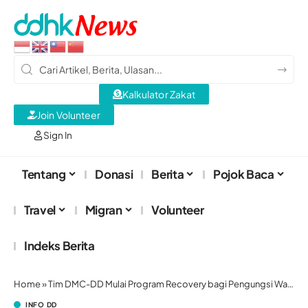
Kalkulator Zakat
Join Volunteer
Sign In
Tentang
Donasi
Berita
Pojok Baca
Travel
Migran
Volunteer
Indeks Berita
Home
»
Tim DMC-DD Mulai Program Recovery bagi Pengungsi Wasior
INFO DD