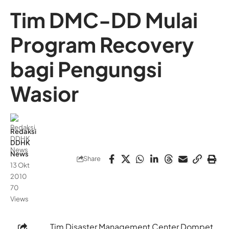
Tim DMC-DD Mulai
Program Recovery
bagi Pengungsi
Wasior
Redaksi
DDHK
News
Share
13 Okt
2010
70
Views
Tim Disaster Management Center Dompet