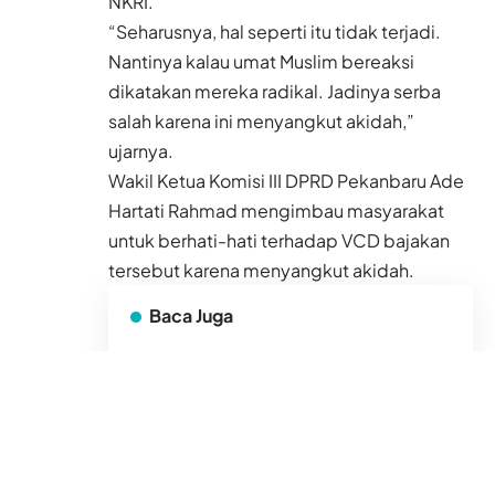
NKRI.
“Seharusnya, hal seperti itu tidak terjadi.
Nantinya kalau umat Muslim bereaksi
dikatakan mereka radikal. Jadinya serba
salah karena ini menyangkut akidah,”
ujarnya.
Wakil Ketua Komisi III DPRD Pekanbaru Ade
Hartati Rahmad mengimbau masyarakat
untuk berhati-hati terhadap VCD bajakan
tersebut karena menyangkut akidah.
Baca Juga
Sempat 4 Hari Tidak
Makan dan Minum,
Single Parent Ini
Merajut Ulang Impian
untuk 3 Anaknya di
Rumtara