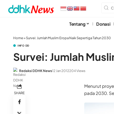
Tentang
Donasi
Home
»
Survei: Jumlah Muslim Eropa Naik Sepertiga Tahun 2030
INFO DD
Survei: Jumlah Musl
Redaksi DDHK News
12 Jan 2012
204 Views
Menurut proye
pada 2030. Sec
SHARE