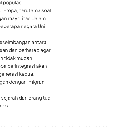
l populasi.
i Eropa, terutama soal
gan mayoritas dalam
 beberapa negara Uni
 Keseimbangan antara
an dan berharap agar
ah tidak mudah.
pa berintegrasi akan
generasi kedua.
ngan dengan imigran
ejarah dari orang tua
reka.