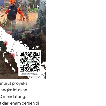
Menurut proyeksi
 angka ini akan
030 mendatang.
 dari enam persen di