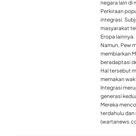
negara lain di
Perkiraan popu
integrasi. Su
masyarakat tel
Eropa lainnya.
Namun, Pew me
membiarkan Mu
beradaptasi d
Hal tersebut m
memakan waktu 
Integrasi meru
generasi kedu
Mereka mencob
terdahulu dan
(wartanews.c