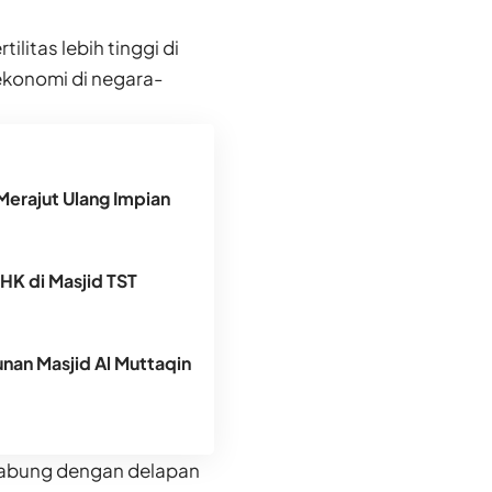
itas lebih tinggi di
ekonomi di negara-
Merajut Ulang Impian
DHK di Masjid TST
an Masjid Al Muttaqin
gabung dengan delapan