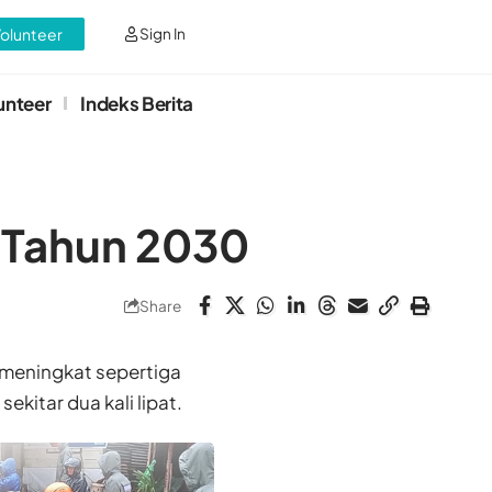
Volunteer
Sign In
unteer
Indeks Berita
a Tahun 2030
Share
 meningkat sepertiga
kitar dua kali lipat.