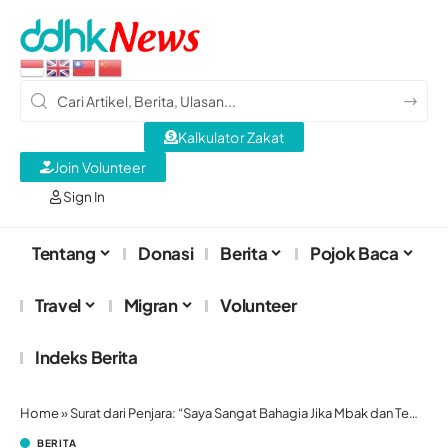
Kalkulator Zakat
Join Volunteer
Sign In
Tentang
Donasi
Berita
Pojok Baca
Travel
Migran
Volunteer
Indeks Berita
Home
»
Surat dari Penjara: “Saya Sangat Bahagia Jika Mbak dan Teman-Teman Masih Peduli dengan Kami di Sini”
BERITA