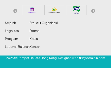
Sejarah
Struktur Organisasi
Legalitas
Donasi
Program
Kelas
Laporan Bulanan
Kontak
2025 © Dompet Dhuafa Hong Kong. Designed with ❤️ by
dezainin.com