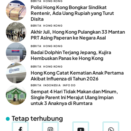
BERITA
HONG KONG
Polisi Hong Kong Bongkar Sindikat
Rentenir, Ada Uang Rupiah yang Turut
Disita
BERITA
HONG KONG
Akhir Juli, Hong Kong Pulangkan 33 Mantan
PRT Asing Paperan ke Negara Asal
BERITA
HONG KONG
Badai Dolphin Terjang Jepang, Kujira
Hembuskan Panas ke Hong Kong
BERITA
HONG KONG
Hong Kong Catat Kematian Anak Pertama
Akibat Influenza di Tahun 2026
BERITA
INDONESIA
INFO DD
Sempat 4 Hari Tidak Makan dan Minum,
Single Parent Ini Merajut Ulang Impian
untuk 3 Anaknya di Rumtara
Tetap terhubung