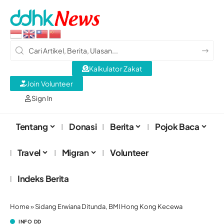
Kalkulator Zakat
Join Volunteer
Sign In
Tentang
Donasi
Berita
Pojok Baca
Travel
Migran
Volunteer
Indeks Berita
Home
»
Sidang Erwiana Ditunda, BMI Hong Kong Kecewa
INFO DD