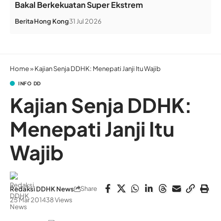
Bakal Berkekuatan Super Ekstrem
Berita
Hong Kong
31 Jul 2026
Home
»
Kajian Senja DDHK: Menepati Janji Itu Wajib
INFO DD
Kajian Senja DDHK:
Menepati Janji Itu
Wajib
Share
Redaksi DDHK News
25 Mar 2014
38 Views