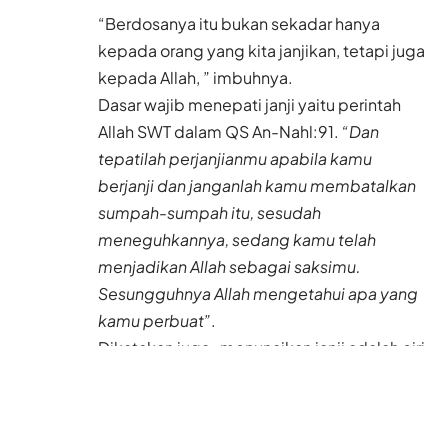
“Berdosanya itu bukan sekadar hanya
kepada orang yang kita janjikan, tetapi juga
kepada Allah, ” imbuhnya.
Dasar wajib menepati janji yaitu perintah
Allah SWT dalam QS An-Nahl:91.
“Dan
tepatilah perjanjianmu apabila kamu
berjanji dan janganlah kamu membatalkan
sumpah-sumpah itu, sesudah
meneguhkannya, sedang kamu telah
menjadikan Allah sebagai saksimu.
Sesungguhnya Allah mengetahui apa yang
kamu perbuat”
.
Dikatakan juga, menunaikan janji adalah ciri
orang beriman, sebagaimana diungkapkan
dalam QS Al-Mukminun. Salah satunya,
yang paling utama, adalah mereka yang