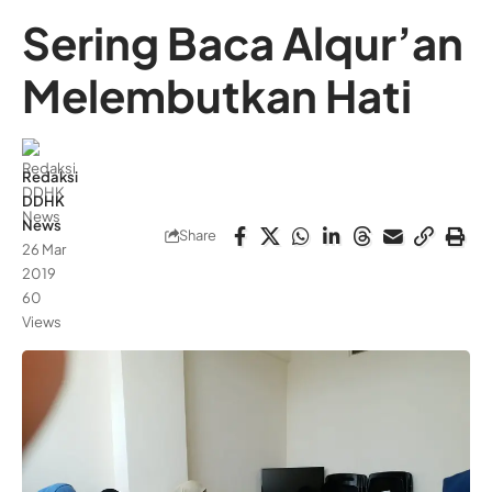
Sering Baca Alqur’an
Melembutkan Hati
Redaksi
DDHK
News
Share
26 Mar
2019
60
Views