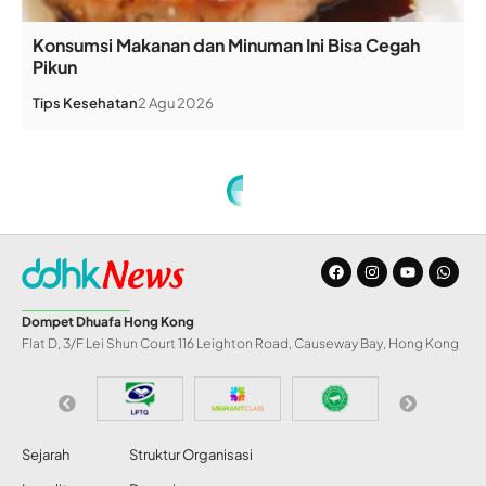
Konsumsi Makanan dan Minuman Ini Bisa Cegah
Pikun
Tips Kesehatan
2 Agu 2026
Home
»
Meaningful Life Way (4 Pilar Menggapai Hidup Bermakna sesuai Genetik)
ARTIKEL
Meaningful Life Way
(4 Pilar Menggapai
Hidup Bermakna
sesuai Genetik)