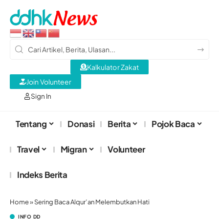
Kalkulator Zakat
Join Volunteer
Sign In
Tentang
Donasi
Berita
Pojok Baca
Travel
Migran
Volunteer
Indeks Berita
Home
»
Sering Baca Alqur’an Melembutkan Hati
INFO DD