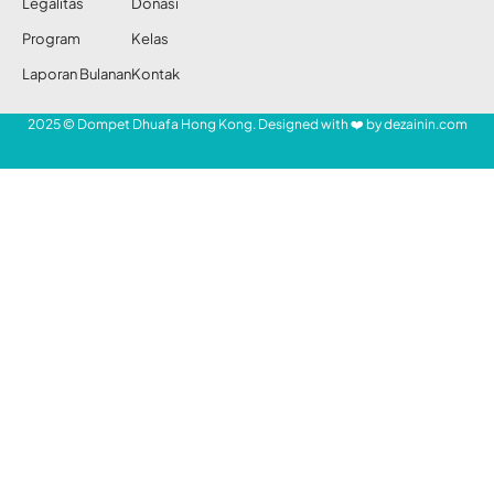
Share
Redaksi DDHK News
26 Mar 2019
95 Views
Untuk hidup agar terus tetap bermakna.
Ditulis oleh: Solver Agung dan Coach Ryan
- Mari Bantu Saudara Kita -
SHARE