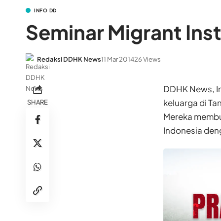
INFO DD
Seminar Migrant Ins
Redaksi DDHK News
11 Mar 2014
26 Views
DDHK News, I
keluarga di Ta
SHARE
Mereka membut
Indonesia den