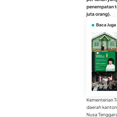
penempatan te
juta orang).
Baca Juga
Kementerian T
daerah kantong
Nusa Tenggara