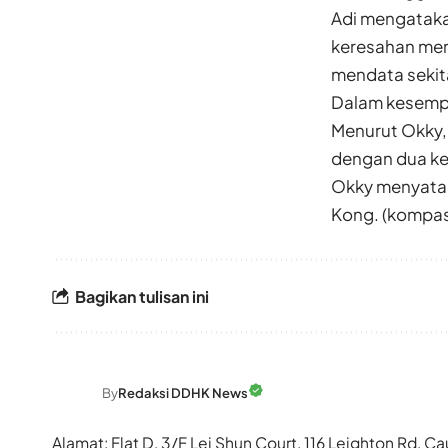
Adi mengataka
keresahan mer
mendata sekita
Dalam kesempa
Menurut Okky,
dengan dua ke
Okky menyatak
Kong. (kompas
Bagikan tulisan ini
By
Redaksi DDHK News
Alamat: Flat D, 3/F Lei Shun Court, 116 Leighton Rd,