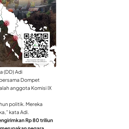
a (DD) Adi
e bersama Dompet
dalah anggota Komisi IX
hun politik. Mereka
,” kata Adi.
engirimkan Rp 80 triliun
ia merupakan negara