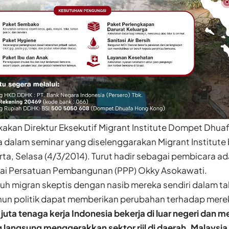
kakan Direktur Eksekutif Migrant Institute Dompet Dhuaf
dalam seminar yang diselenggarakan Migrant Institut
rta, Selasa (4/3/2014). Turut hadir sebagai pembicara a
artai Persatuan Pembangunan (PPP) Okky Asokawati.
uh migran skeptis dengan nasib mereka sendiri dalam ta
un politik dapat memberikan perubahan terhadap mereka
 juta tenaga kerja Indonesia bekerja di luar negeri dan m
g langsung menggerakkan sektor riil di daerah. Malays