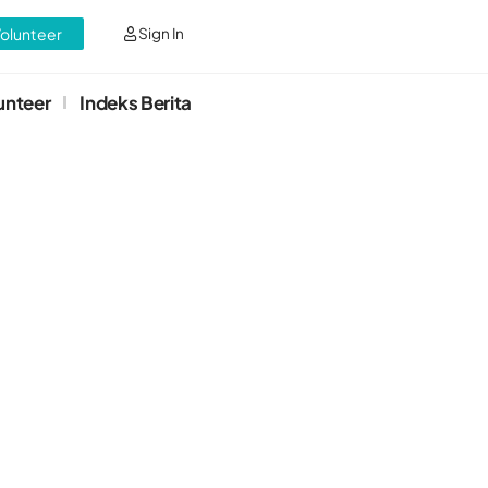
Volunteer
Sign In
unteer
Indeks Berita