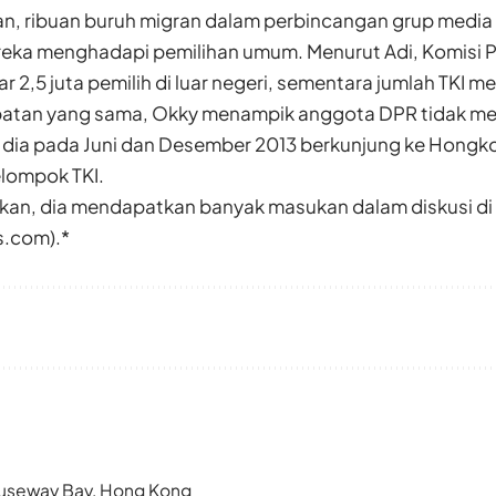
n, ribuan buruh migran dalam perbincangan grup medi
eka menghadapi pemilihan umum. Menurut Adi, Komisi 
r 2,5 juta pemilih di luar negeri, sementara jumlah TKI m
tan yang sama, Okky menampik anggota DPR tidak mem
 dia pada Juni dan Desember 2013 berkunjung ke Hongko
lompok TKI.
an, dia mendapatkan banyak masukan dalam diskusi di 
.com).*
 Causeway Bay, Hong Kong