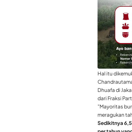
Hal itu dikemu
Chandrautama 
Dhuafa di Jaka
dari Fraksi P
”Mayoritas bur
meragukan tah
Sedikitnya 6,5
per tahun yan