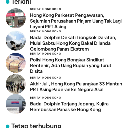
Terkini
BERITA
HONG KONG
Hong Kong Perketat Pengawasan,
Sejumlah Perusahaan Pinjam Uang Tak Lagi
Layani PRT Asing
BERITA
HONG KONG
Badai Dolphin Dekati Tiongkok Daratan,
Mulai Sabtu Hong Kong Bakal Dilanda
Gelombang Panas Ekstrem
BERITA
HONG KONG
Polisi Hong Kong Bongkar Sindikat
Rentenir, Ada Uang Rupiah yang Turut
Disita
BERITA
HONG KONG
Akhir Juli, Hong Kong Pulangkan 33 Mantan
PRT Asing Paperan ke Negara Asal
BERITA
HONG KONG
Badai Dolphin Terjang Jepang, Kujira
Hembuskan Panas ke Hong Kong
Tetap terhubung