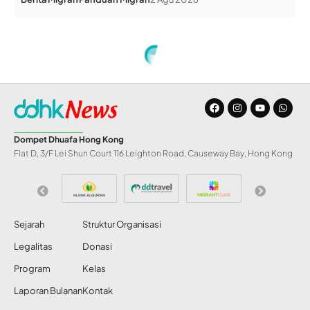
Home
»
Semesta Hijau DD: Pemberdayaan Berbasis Lingkungan
INFO DD
Semesta Hijau DD:
Pemberdayaan
Berbasis Lingkungan
Share
Redaksi DDHK News
2 Jun 2014
62 Views
DDHK News,
Indonesia –Dompet Dhuafa (DD)
SHARE