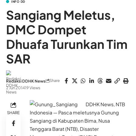
INFO DD
Sangiang Meletus,
DMC Dompet
Dhuafa Turunkan Tim
SAR
Share
Redaksi DDHK News
2 Jun 2014
19 Views
DDHK News, NTB
Indonesia — Pasca meletusnya Gunung
SHARE
Sangiang di Kabupaten Bima, Nusa
Tenggara Barat (NTB), Disaster