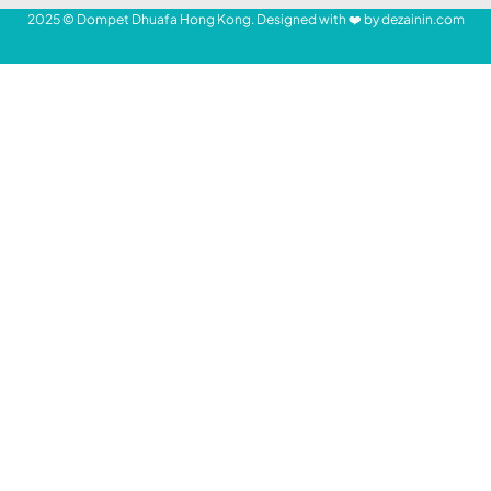
menggulirkan program peduli lingkungan
bertajuk “Semesta Hijau”. Perbaikan
lingkungan merupakan salah satu prasyarat
pemberdayaan kaum dhuafa.
- Mari Bantu Saudara Kita -
Program Semesta Hijau Dompet Dhuafa ini
meliputi Sedekah Pohon, Air Untuk
Kehidupan (AUK), Energi Terbarukan, dan
Pengolahan Limbah.
Sedekah Pohon adalah program inisiatif