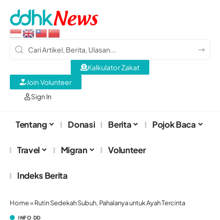
Kalkulator Zakat
Join Volunteer
Sign In
Tentang
Donasi
Berita
Pojok Baca
Travel
Migran
Volunteer
Indeks Berita
Home
»
Rutin Sedekah Subuh, Pahalanya untuk Ayah Tercinta
INFO DD