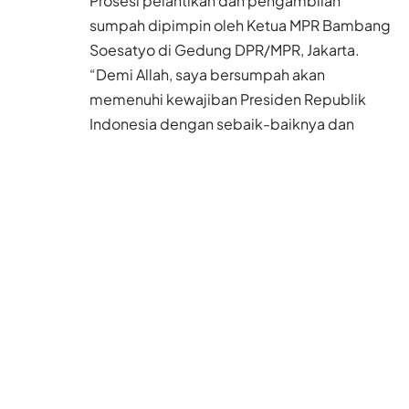
Prosesi pelantikan dan pengambilan
sumpah dipimpin oleh Ketua MPR Bambang
Soesatyo di Gedung DPR/MPR, Jakarta.
“Demi Allah, saya bersumpah akan
memenuhi kewajiban Presiden Republik
Indonesia dengan sebaik-baiknya dan
seadil-adilnya, memegang teguh Undang-
Undang Dasar dan menjalankan segala
undang-undang dan peraturannya dengan
selurus-lurusnya serta berbakti kepada
Nusa dan Bangsa,” kata Jokowi,
mengucapkan sumpahnya.
Pada kesempatan yang sama, Ma’ruf Amin
juga membaca sumpah jabatannya. “Demi
Allah, saya bersumpah akan memenuhi
kewajiban Wakil Presiden Republik
Indonesia dengan sebaik-baiknya dan